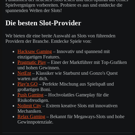
Spielvergnügen vorbereiten. Probiere es aus und entdecke die
spannenden Welten der Slots!
Die besten Slot-Provider
Wir bieten dir eine breite Auswahl an Slots von führenden
Providern der Branche. Entdecke Spiele von:
Hacksaw Gaming
– Innovativ und spannend mit
einzigartigen Features.
Pragmatic Play
– Einer der Marktführer mit Top-Grafiken
und hohen Gewinnen.
NetEnt
– Klassiker wie Starburst und Gonzo's Quest
warten auf dich.
Play'n GO
– Perfekte Mischung aus Spielspaß und
großartigen Boni.
Push Gaming
– Hochvolatiles Gameplay für die
Risikofreudigen.
Nolimit City
– Extrem kreative Slots mit innovativen
Mechaniken.
Relax Gaming
– Bekannt für Megaways-Slots und hohe
Gewinnpotenziale.