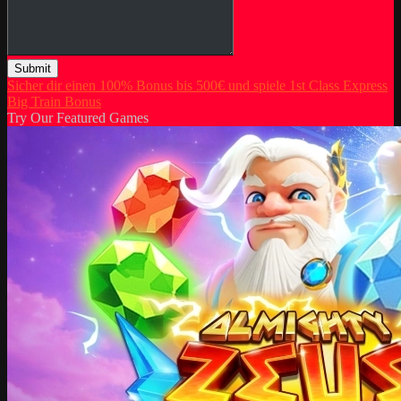
Submit
Sicher dir einen 100% Bonus bis 500€ und spiele 1st Class Express
Big Train Bonus
Try Our Featured Games