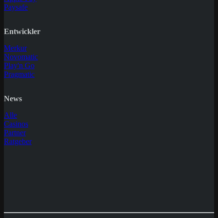
Paysafe
Entwickler
Merkur
Novomatic
Play'n Go
Pragmatic
News
Alle
Casinos
Partner
Ratgeber