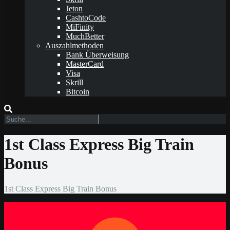
Jeton
CashtoCode
MiFinity
MuchBetter
Auszahlmethoden
Bank Überweisung
MasterCard
Visa
Skrill
Bitcoin
1st Class Express Big Train
Bonus
1st Class Express Big Train Bonus