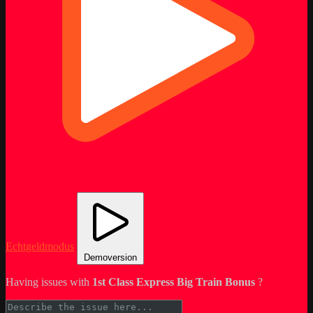
Echtgeldmodus
Demoversion
Having issues with
1st Class Express Big Train Bonus
?