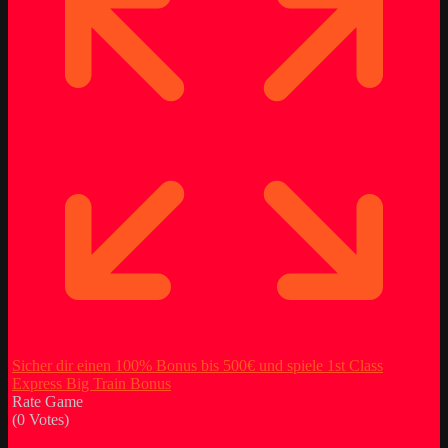
Sicher dir einen 100% Bonus bis 500€ und spiele 1st Class
Express Big Train Bonus
Rate Game
(
0
Votes)