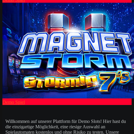
Demo Spiel
Willkommen auf unserer Plattform für Demo Slots! Hier hast du
die einzigartige Möglichkeit, eine riesige Auswahl an
Spielautomaten kostenlos und ohne Risiko zu testen. Unsere