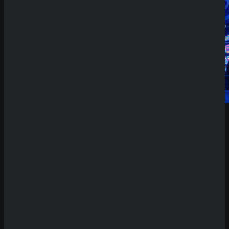
Demo Spiel
Willkommen auf unserer Plattform für Demo
Slots! Hier hast du die einzigartige Möglichkeit,
eine riesige Auswahl an Spielautomaten
kostenlos und ohne Risiko zu testen. Unsere
Seite bietet dir den Vorteil, die neuesten Slots
oft bis zu zwei Wochen vor ihrer offiziellen
Veröffentlichung in Online-Casinos
ausprobieren zu können. Das bedeutet, dass du
früher als andere Spieler die innovativen
Funktionen, spannenden Bonusspiele und