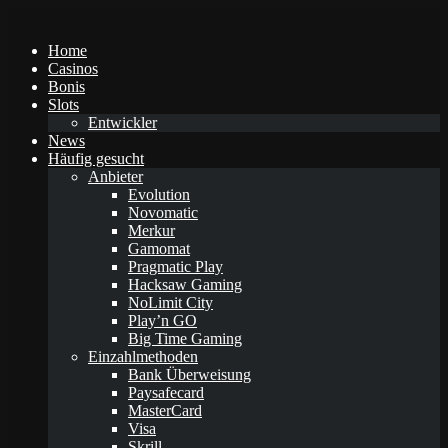
Home
Casinos
Bonis
Slots
Entwickler
News
Häufig gesucht
Anbieter
Evolution
Novomatic
Merkur
Gamomat
Pragmatic Play
Hacksaw Gaming
NoLimit City
Play’n GO
Big Time Gaming
Einzahlmethoden
Bank Überweisung
Paysafecard
MasterCard
Visa
Skrill