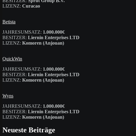
BESITZER:
Sprut Group B.V.
LIZENZ:
Curacao
Betista
JAHRESUMSATZ:
1.000.000€
BESITZER:
Liernin Enterprises LTD
LIZENZ:
Komoren (Anjouan)
QuickWin
JAHRESUMSATZ:
1.000.000€
BESITZER:
Liernin Enterprises LTD
LIZENZ:
Komoren (Anjouan)
Wyns
JAHRESUMSATZ:
1.000.000€
BESITZER:
Liernin Enterprises LTD
LIZENZ:
Komoren (Anjouan)
Neueste Beiträge