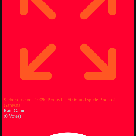
Sicher dir einen 100% Bonus bis 500€ und spiele Book of
Ganesha
Rate Game
(
0
Votes)