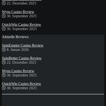
22. Dezember 2025
Wyns Casino Review
30. September 2025
QuickWin Casino Review
30. September 2025
Aktuelle Reviews
SpinEmpire Casino Review
8. Januar 2026
SpinBetter Casino Review
22. Dezember 2025
Wyns Casino Review
30. September 2025
QuickWin Casino Review
30. September 2025