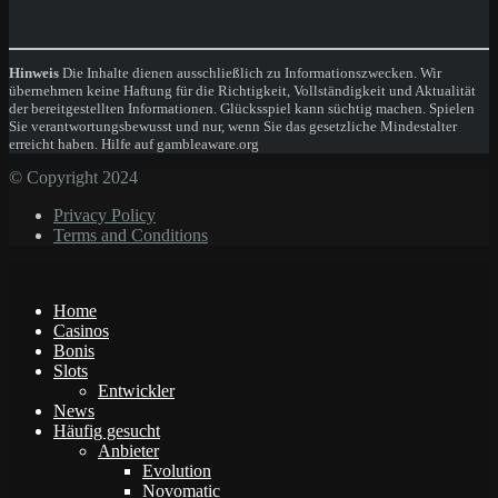
Hinweis
Die Inhalte dienen ausschließlich zu Informationszwecken. Wir
übernehmen keine Haftung für die Richtigkeit, Vollständigkeit und Aktualität
der bereitgestellten Informationen. Glücksspiel kann süchtig machen. Spielen
Sie verantwortungsbewusst und nur, wenn Sie das gesetzliche Mindestalter
erreicht haben. Hilfe auf gambleaware.org
© Copyright 2024
Privacy Policy
Terms and Conditions
Home
Casinos
Bonis
Slots
Entwickler
News
Häufig gesucht
Anbieter
Evolution
Novomatic