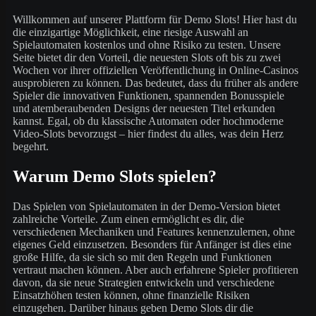
Willkommen auf unserer Plattform für Demo Slots! Hier hast du
die einzigartige Möglichkeit, eine riesige Auswahl an
Spielautomaten kostenlos und ohne Risiko zu testen. Unsere
Seite bietet dir den Vorteil, die neuesten Slots oft bis zu zwei
Wochen vor ihrer offiziellen Veröffentlichung in Online-Casinos
ausprobieren zu können. Das bedeutet, dass du früher als andere
Spieler die innovativen Funktionen, spannenden Bonusspiele
und atemberaubenden Designs der neuesten Titel erkunden
kannst. Egal, ob du klassische Automaten oder hochmoderne
Video-Slots bevorzugst – hier findest du alles, was dein Herz
begehrt.
Warum Demo Slots spielen?
Das Spielen von Spielautomaten in der Demo-Version bietet
zahlreiche Vorteile. Zum einen ermöglicht es dir, die
verschiedenen Mechaniken und Features kennenzulernen, ohne
eigenes Geld einzusetzen. Besonders für Anfänger ist dies eine
große Hilfe, da sie sich so mit den Regeln und Funktionen
vertraut machen können. Aber auch erfahrene Spieler profitieren
davon, da sie neue Strategien entwickeln und verschiedene
Einsatzhöhen testen können, ohne finanzielle Risiken
einzugehen. Darüber hinaus geben Demo Slots dir die