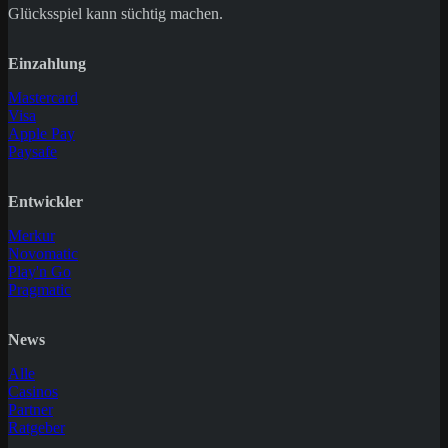
Glücksspiel kann süchtig machen.
Einzahlung
Mastercard
Visa
Apple Pay
Paysafe
Entwickler
Merkur
Novomatic
Play'n Go
Pragmatic
News
Alle
Casinos
Partner
Ratgeber