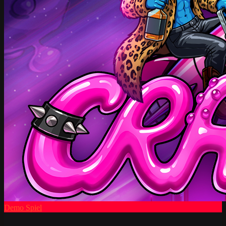
Demo Spiel