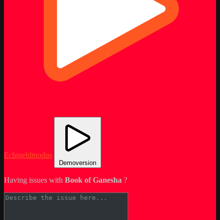
Echtgeldmodus
Demoversion
Having issues with
Book of Ganesha
?