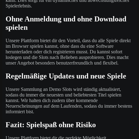
kann. Dies sorgt für ein dynamisches und abwechslungsreiches
Spielerlebnis.
Ohne Anmeldung und ohne Download
spielen
Unsere Plattform bietet dir den Vorteil, dass du alle Spiele direkt
im Browser spielen kannst, ohne dass du eine Software
herunterladen oder dich registrieren musst. Du kannst sofort
loslegen und die Slots nach Belieben ausprobieren. Dies macht
unser Angebot besonders benutzerfreundlich und flexibel.
Regelmäßige Updates und neue Spiele
Unsere Sammlung an Demo Slots wird ständig aktualisiert,
sodass du immer die neuesten und beliebtesten Titel spielen
kannst. Wir halten dich zudem über kommende
Neuerscheinungen auf dem Laufenden, sodass du immer bestens
informiert bist.
Fazit: Spielspaß ohne Risiko
Unsere Plattform bietet dir die perfekte Möglichkeit,