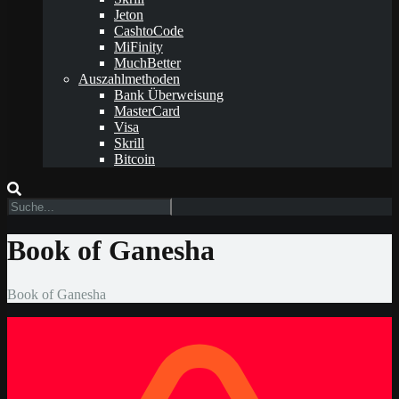
Jeton
CashtoCode
MiFinity
MuchBetter
Auszahlmethoden
Bank Überweisung
MasterCard
Visa
Skrill
Bitcoin
Book of Ganesha
Book of Ganesha