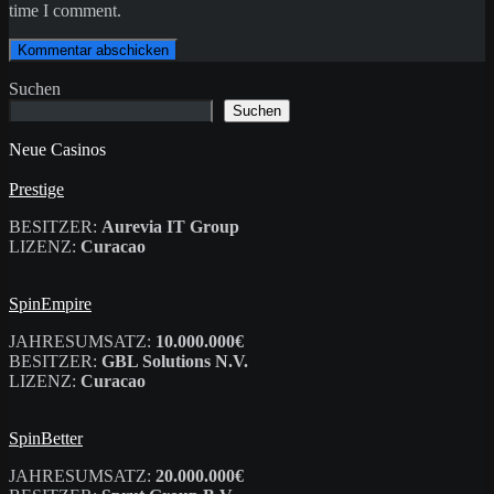
time I comment.
Suchen
Suchen
Neue Casinos
Prestige
BESITZER:
Aurevia IT Group
LIZENZ:
Curacao
SpinEmpire
JAHRESUMSATZ:
10.000.000€
BESITZER:
GBL Solutions N.V.
LIZENZ:
Curacao
SpinBetter
JAHRESUMSATZ:
20.000.000€