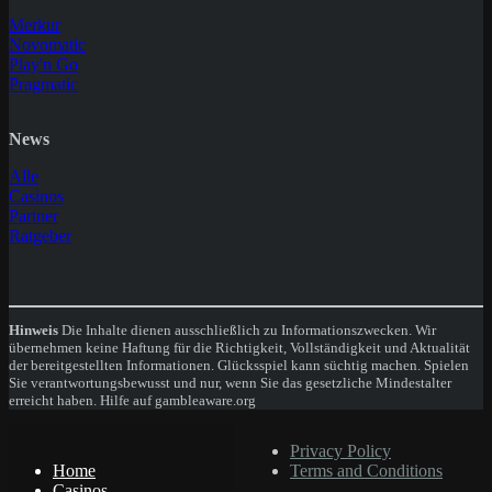
Merkur
Novomatic
Play'n Go
Pragmatic
News
Alle
Casinos
Partner
Ratgeber
Hinweis
Die Inhalte dienen ausschließlich zu Informationszwecken. Wir
übernehmen keine Haftung für die Richtigkeit, Vollständigkeit und Aktualität
der bereitgestellten Informationen. Glücksspiel kann süchtig machen. Spielen
Sie verantwortungsbewusst und nur, wenn Sie das gesetzliche Mindestalter
erreicht haben. Hilfe auf gambleaware.org
© Copyright 2024
Privacy Policy
Home
Terms and Conditions
Casinos