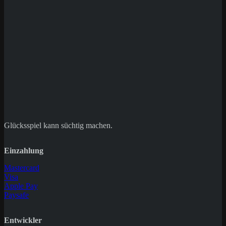
Save my name, email, and website in this
browser for the next time I comment.
Glücksspiel kann süchtig machen.
Einzahlung
Mastercard
Visa
Apple Pay
Paysafe
Entwickler