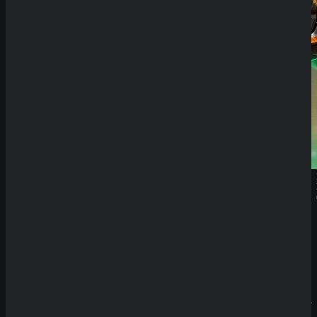
Neueste
Beiträge
SpinEmpir
e Casino