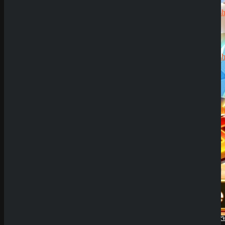
Jens
zu
CryptoRush
200% bis
zu 2.500€
Silizi
zu
CryptoRush
200% bis
zu 2.500€
Robert99
zu
CryptoRush
200% bis
zu 2.500€
News
SpinEmpire Casino
Review
8. Januar 2026
SpinBetter Casino
Review
22. Dezember
2025
Wyns Casino Revie
Demo Spiel