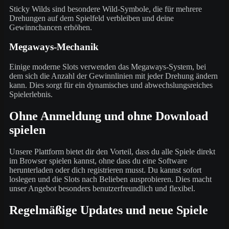
Sticky Wilds sind besondere Wild-Symbole, die für mehrere
Drehungen auf dem Spielfeld verbleiben und deine
Gewinnchancen erhöhen.
Megaways-Mechanik
Einige moderne Slots verwenden das Megaways-System, bei
dem sich die Anzahl der Gewinnlinien mit jeder Drehung ändern
kann. Dies sorgt für ein dynamisches und abwechslungsreiches
Spielerlebnis.
Ohne Anmeldung und ohne Download
spielen
Unsere Plattform bietet dir den Vorteil, dass du alle Spiele direkt
im Browser spielen kannst, ohne dass du eine Software
herunterladen oder dich registrieren musst. Du kannst sofort
loslegen und die Slots nach Belieben ausprobieren. Dies macht
unser Angebot besonders benutzerfreundlich und flexibel.
Regelmäßige Updates und neue Spiele