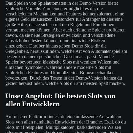
Das Spielen von Spielautomaten in der Demo-Version bietet
zahlreiche Vorteile. Zum einen ermöglicht es dir, die
verschiedenen Mechaniken und Features kennenzulernen, ohne
eigenes Geld einzusetzen. Besonders für Anfänger ist dies eine
große Hilfe, da sie sich so mit den Regeln und Funktionen
vertraut machen können. Aber auch erfahrene Spieler profitieren
davon, da sie neue Strategien entwickeln und verschiedene
Einsatzhöhen testen können, ohne finanzielle Risiken
einzugehen. Darüber hinaus geben Demo Slots dir die
Gelegenheit, herauszufinden, welche Art von Automatenspiel am
besten zu deinem persönlichen Geschmack passt. Manche
Spieler bevorzugen klassische Slots mit wenigen Walzen und
einfachen Symbolen, während andere moderne Slots mit
zahlreichen Features und komplizierten Bonusmechaniken
bevorzugen. Durch das Testen in der Demo-Version kannst du
gezielt herausfinden, welche Slots dir am meisten Spaß machen.
Unser Angebot: Die besten Slots von
allen Entwicklern
Auf unserer Plattform findest du eine umfassende Auswahl an
Slots von allen namhaften Entwicklern der Branche. Egal, ob du
Slots mit Freispielen, Multiplikatoren, kaskadierenden Walzen
oder progressiven Jackpots suchst – wir bieten dir eine riesige