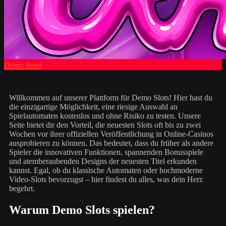
Demo Spiel
Willkommen auf unserer Plattform für Demo Slots! Hier hast du
die einzigartige Möglichkeit, eine riesige Auswahl an
Spielautomaten kostenlos und ohne Risiko zu testen. Unsere
Seite bietet dir den Vorteil, die neuesten Slots oft bis zu zwei
Wochen vor ihrer offiziellen Veröffentlichung in Online-Casinos
ausprobieren zu können. Das bedeutet, dass du früher als andere
Spieler die innovativen Funktionen, spannenden Bonusspiele
und atemberaubenden Designs der neuesten Titel erkunden
kannst. Egal, ob du klassische Automaten oder hochmoderne
Video-Slots bevorzugst – hier findest du alles, was dein Herz
begehrt.
Warum Demo Slots spielen?