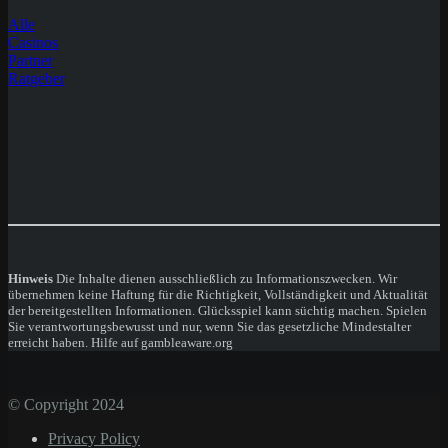
Alle
Casinos
Partner
Ratgeber
Hinweis
Die Inhalte dienen ausschließlich zu Informationszwecken. Wir
übernehmen keine Haftung für die Richtigkeit, Vollständigkeit und Aktualität
der bereitgestellten Informationen. Glücksspiel kann süchtig machen. Spielen
Sie verantwortungsbewusst und nur, wenn Sie das gesetzliche Mindestalter
erreicht haben. Hilfe auf gambleaware.org
© Copyright 2024
Privacy Policy