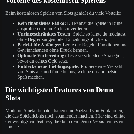
Vorteile des kostenlosen Spielens
Beim kostenlosen Spielen von Slots genießt du viele Vorteile:
Kein finanzielles Risiko:
Du kannst die Spiele in Ruhe
ausprobieren, ohne Geld zu verlieren.
Uneingeschränktes Testen:
Spiele so lange du möchtest,
ohne Begrenzungen oder Einzahlungspflichten.
Perfekt für Anfänger:
Lerne die Regeln, Funktionen und
Gewinnchancen ohne Druck kennen.
Optimale Vorbereitung:
Teste verschiedene Strategien,
bevor du echtes Geld setzt.
Entdecke neue Lieblingsspiele:
Probiere eine Vielzahl
von Slots aus und finde heraus, welche dir am meisten
Spaß machen.
Die wichtigsten Features von Demo
Slots
Moderne Spielautomaten haben eine Vielzahl von Funktionen,
die das Spielerlebnis noch spannender machen. Hier sind einige
der wichtigsten Features, die du in den Demo-Versionen testen
kannst: