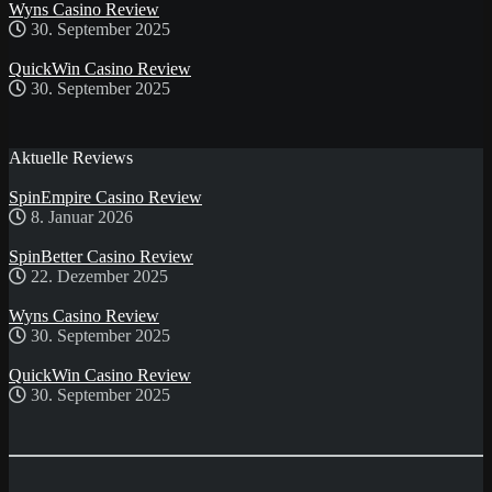
Wyns Casino Review
30. September 2025
QuickWin Casino Review
30. September 2025
Aktuelle Reviews
SpinEmpire Casino Review
8. Januar 2026
SpinBetter Casino Review
22. Dezember 2025
Wyns Casino Review
30. September 2025
QuickWin Casino Review
30. September 2025