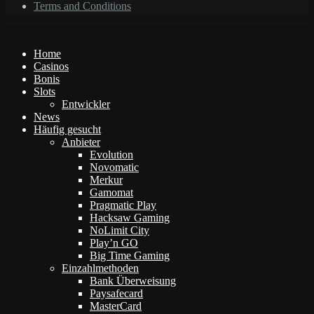
Terms and Conditions
Home
Casinos
Bonis
Slots
Entwickler
News
Häufig gesucht
Anbieter
Evolution
Novomatic
Merkur
Gamomat
Pragmatic Play
Hacksaw Gaming
NoLimit City
Play’n GO
Big Time Gaming
Einzahlmethoden
Bank Überweisung
Paysafecard
MasterCard