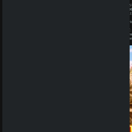
JAHRESUMSATZ:
JAHRES
1.000.000€
1.000.00
BESITZER:
BESITZE
Liernin
Liernin
Enterprises
Enterpri
LTD
LTD
LIZENZ:
LIZENZ:
Komoren
Komore
(Anjouan)
(Anjoua
Neueste
Beiträge
SpinEmpir
e Casino
Review
SpinBetter
Casino
Review
Wyns
Casino