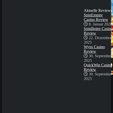
30. September
2025
Aktuelle Reviews
SpinEmpire
Casino Review
8. Januar 2026
SpinBetter Casino
Review
22. Dezember
2025
Wyns Casino
Review
30. September
2025
QuickWin Casino
Review
30. September
Demo Spiel
2025