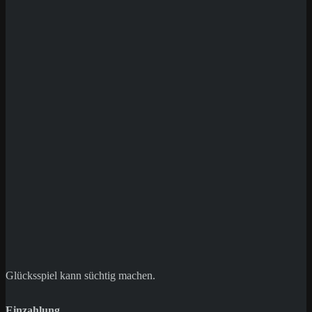
Save my name, email, and website in this
browser for the next time I comment.
Glücksspiel kann süchtig machen.
Einzahlung