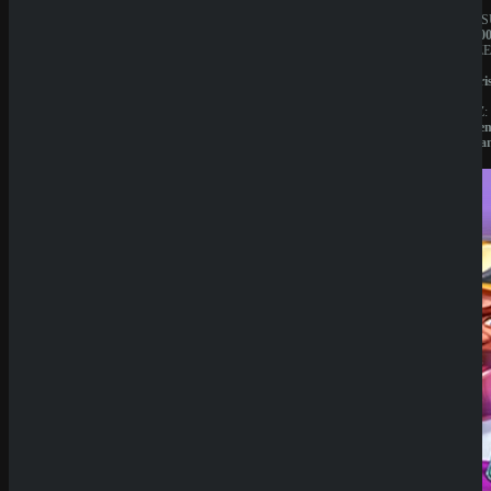
JAHRESUMSATZ:
JAHRES
1.000.000€
1.000.00
BESITZER:
BESITZE
Liernin
Liernin
Enterprises
Enterpri
LTD
LTD
LIZENZ:
LIZENZ:
Komoren
Komore
(Anjouan)
(Anjoua
Neueste
Beiträge
SpinEmpir
e Casino
Review
SpinBetter
Casino
Review
Wyns
Casino