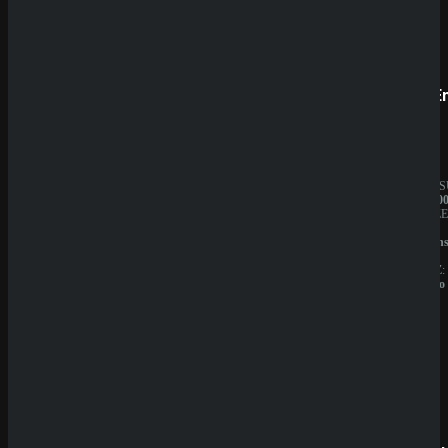
Prestige
SpinE
BESITZER:
JAHRES
Aurevia
10.000.0
IT
BESITZE
Group
GBL
LIZENZ:
Solution
Curacao
N.V.
LIZENZ:
Curacao