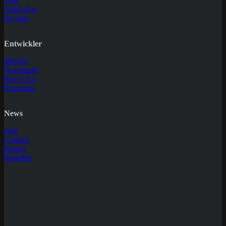
Visa
Apple Pay
Paysafe
Entwickler
Merkur
Novomatic
Play'n Go
Pragmatic
News
Alle
Casinos
Partner
Ratgeber