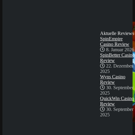
30. September
2025
QuickWin Casino
Review
Demo Spiel
30. September
2025
Aktuelle Reviews
SpinEmpire
Casino Review
8. Januar 2026
SpinBetter Casino
Review
22. Dezember
2025
Wyns Casino
Review
30. September
2025
QuickWin Casino
Review
30. September
2025
Demo Spiel