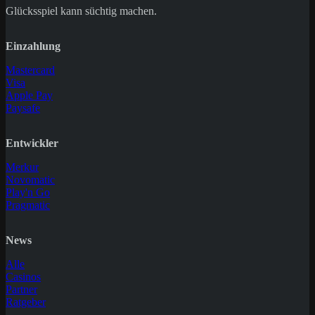
Glücksspiel kann süchtig machen.
Einzahlung
Mastercard
Visa
Apple Pay
Paysafe
Entwickler
Merkur
Novomatic
Play'n Go
Pragmatic
News
Alle
Casinos
Partner
Ratgeber