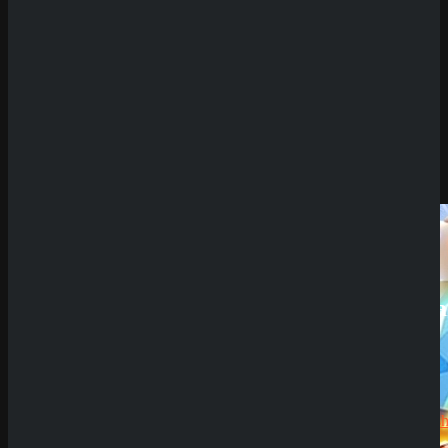
Review
Having issues with
Plinko
?
SpinBetter
Casino
Review
Wyns
Casino
Review
Submit
QuickWin
Sicher dir einen 100% Bonus bis 500€ und spiele
Casino
Plinko
Review
Try Our Featured Games
Betista
Casino
Review
Neueste
Kommenta
Alex
zu
Dazard
rami
zu
CryptoRus