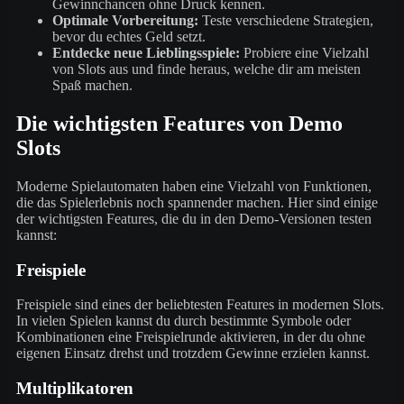
Gewinnchancen ohne Druck kennen.
Optimale Vorbereitung:
Teste verschiedene Strategien,
bevor du echtes Geld setzt.
Entdecke neue Lieblingsspiele:
Probiere eine Vielzahl
von Slots aus und finde heraus, welche dir am meisten
Spaß machen.
Die wichtigsten Features von Demo
Slots
Moderne Spielautomaten haben eine Vielzahl von Funktionen,
die das Spielerlebnis noch spannender machen. Hier sind einige
der wichtigsten Features, die du in den Demo-Versionen testen
kannst:
Freispiele
Freispiele sind eines der beliebtesten Features in modernen Slots.
In vielen Spielen kannst du durch bestimmte Symbole oder
Kombinationen eine Freispielrunde aktivieren, in der du ohne
eigenen Einsatz drehst und trotzdem Gewinne erzielen kannst.
Multiplikatoren