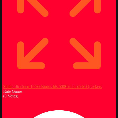
Sicher dir einen 100% Bonus bis 500€ und spiele Quackers
Rate Game
(
0
Votes)