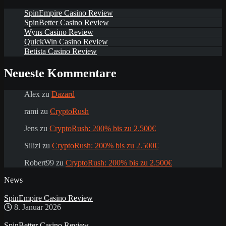
SpinEmpire Casino Review
SpinBetter Casino Review
Wyns Casino Review
QuickWin Casino Review
Betista Casino Review
Neueste Kommentare
Alex
zu
Dazard
rami
zu
CryptoRush
Jens
zu
CryptoRush: 200% bis zu 2.500€
Silizi
zu
CryptoRush: 200% bis zu 2.500€
Robert99
zu
CryptoRush: 200% bis zu 2.500€
News
SpinEmpire Casino Review
8. Januar 2026
SpinBetter Casino Review