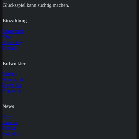
Glücksspiel kann süchtig machen.
Einzahlung
Mastercard
Visa
Apple Pay
Paysafe
Entwickler
Merkur
Novomatic
Play'n Go
Pragmatic
News
Alle
Casinos
Partner
Ratgeber