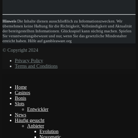
Hinweis
Die Inhalte dienen ausschließlich zu Informationszwecken. Wir
übernehmen keine Haftung für die Richtigkeit, Vollständigkeit und Aktualität
der bereitgestellten Informationen. Glücksspiel kann süchtig machen. Spielen
Sie verantwortungsbewusst und nur, wenn Sie das gesetzliche Mindestalter
erreicht haben. Hilfe auf gambleaware.org
© Copyright 2024
Privacy Policy
Terms and Conditions
Home
Casinos
Bonis
Slots
Entwickler
News
Häufig gesucht
Anbieter
Evolution
Novomatic