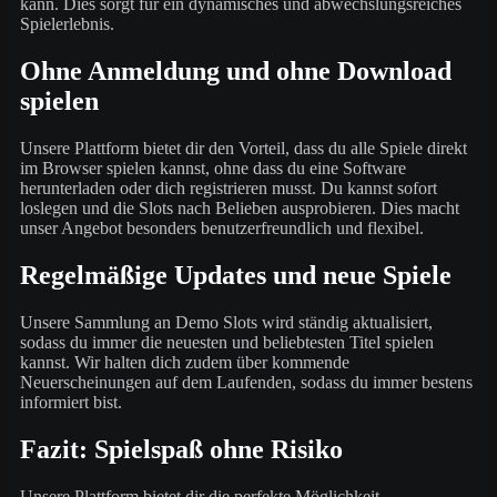
kann. Dies sorgt für ein dynamisches und abwechslungsreiches
Spielerlebnis.
Ohne Anmeldung und ohne Download
spielen
Unsere Plattform bietet dir den Vorteil, dass du alle Spiele direkt
im Browser spielen kannst, ohne dass du eine Software
herunterladen oder dich registrieren musst. Du kannst sofort
loslegen und die Slots nach Belieben ausprobieren. Dies macht
unser Angebot besonders benutzerfreundlich und flexibel.
Regelmäßige Updates und neue Spiele
Unsere Sammlung an Demo Slots wird ständig aktualisiert,
sodass du immer die neuesten und beliebtesten Titel spielen
kannst. Wir halten dich zudem über kommende
Neuerscheinungen auf dem Laufenden, sodass du immer bestens
informiert bist.
Fazit: Spielspaß ohne Risiko
Unsere Plattform bietet dir die perfekte Möglichkeit,