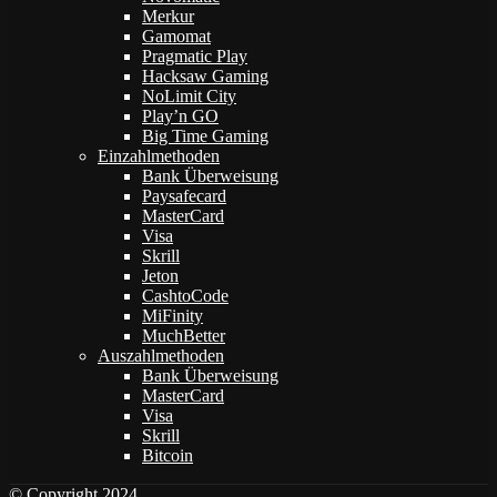
Merkur
Gamomat
Pragmatic Play
Hacksaw Gaming
NoLimit City
Play’n GO
Big Time Gaming
Einzahlmethoden
Bank Überweisung
Paysafecard
MasterCard
Visa
Skrill
Jeton
CashtoCode
MiFinity
MuchBetter
Auszahlmethoden
Bank Überweisung
MasterCard
Visa
Skrill
Bitcoin
© Copyright 2024