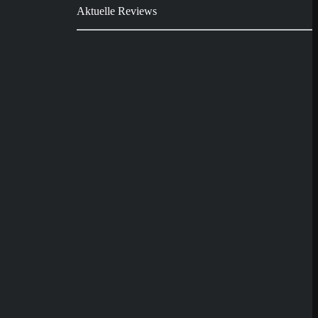
Aktuelle Reviews