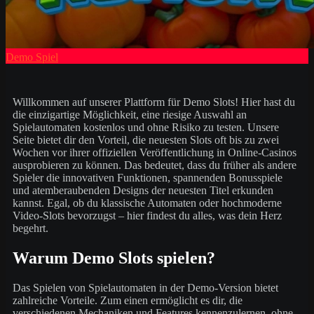
Demo Spiel
Willkommen auf unserer Plattform für Demo Slots! Hier hast du
die einzigartige Möglichkeit, eine riesige Auswahl an
Spielautomaten kostenlos und ohne Risiko zu testen. Unsere
Seite bietet dir den Vorteil, die neuesten Slots oft bis zu zwei
Wochen vor ihrer offiziellen Veröffentlichung in Online-Casinos
ausprobieren zu können. Das bedeutet, dass du früher als andere
Spieler die innovativen Funktionen, spannenden Bonusspiele
und atemberaubenden Designs der neuesten Titel erkunden
kannst. Egal, ob du klassische Automaten oder hochmoderne
Video-Slots bevorzugst – hier findest du alles, was dein Herz
begehrt.
Warum Demo Slots spielen?
Das Spielen von Spielautomaten in der Demo-Version bietet
zahlreiche Vorteile. Zum einen ermöglicht es dir, die
verschiedenen Mechaniken und Features kennenzulernen, ohne