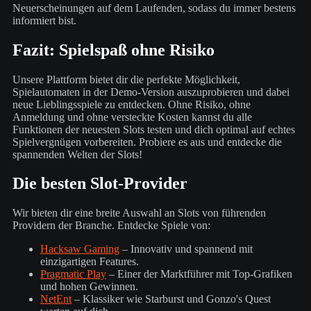
Neuerscheinungen auf dem Laufenden, sodass du immer bestens
informiert bist.
Fazit: Spielspaß ohne Risiko
Unsere Plattform bietet dir die perfekte Möglichkeit,
Spielautomaten in der Demo-Version auszuprobieren und dabei
neue Lieblingsspiele zu entdecken. Ohne Risiko, ohne
Anmeldung und ohne versteckte Kosten kannst du alle
Funktionen der neuesten Slots testen und dich optimal auf echtes
Spielvergnügen vorbereiten. Probiere es aus und entdecke die
spannenden Welten der Slots!
Die besten Slot-Provider
Wir bieten dir eine breite Auswahl an Slots von führenden
Providern der Branche. Entdecke Spiele von:
Hacksaw Gaming
– Innovativ und spannend mit
einzigartigen Features.
Pragmatic Play
– Einer der Marktführer mit Top-Grafiken
und hohen Gewinnen.
NetEnt
– Klassiker wie Starburst und Gonzo's Quest