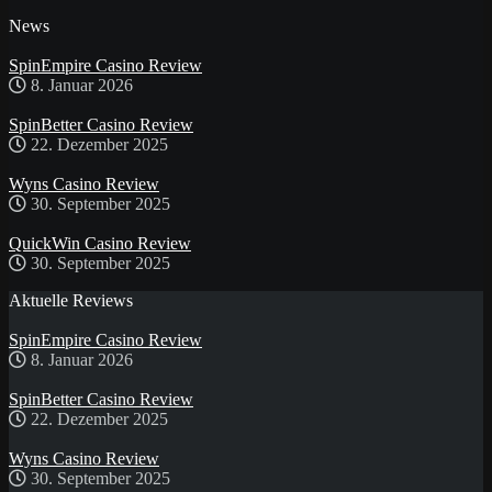
News
SpinEmpire Casino Review
8. Januar 2026
SpinBetter Casino Review
22. Dezember 2025
Wyns Casino Review
30. September 2025
QuickWin Casino Review
30. September 2025
Aktuelle Reviews
SpinEmpire Casino Review
8. Januar 2026
SpinBetter Casino Review
22. Dezember 2025
Wyns Casino Review
30. September 2025