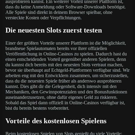
ausprobieren kannst. Ein weiterer Vorteil unserer Plattform ist,
dass du keine Anmeldung oder Software-Downloads benötigst.
Alle Spiele sind direkt in deinem Browser spielbar, ohne
versteckte Kosten oder Verpflichtungen.
Die neuesten Slots zuerst testen
Einer der größten Vorteile unserer Plattform ist die Möglichkeit,
brandneue Spielautomaten bereits vor ihrer offiziellen
Veröffentlichung in Online-Casinos zu spielen. Dadurch hast du
einen entscheidenden Vorteil gegenüber anderen Spielern, denn
du kannst dich bereits mit den neuesten Slots vertraut machen,
bevor sie überhaupt auf Echtgeld-Plattformen verfügbar sind. Wir
arbeiten eng mit den Entwicklern zusammen, um sicherzustellen,
dass du die neuesten Spiele früher als anderswo ausprobieren
kannst. Dies gibt dir die Gelegenheit, dich intensiv mit den
Mechaniken, den Gewinnpotenzialen und den Bonusfunktionen
auseinanderzusetzen, ohne dafür eigenes Geld zu riskieren.
Sobald das Spiel dann offiziell in Online-Casinos verfügbar ist,
bist du bereits bestens vorbereitet.
Vorteile des kostenlosen Spielens
Beim kostenlosen Spielen von Slots genießt du viele Vorteile: