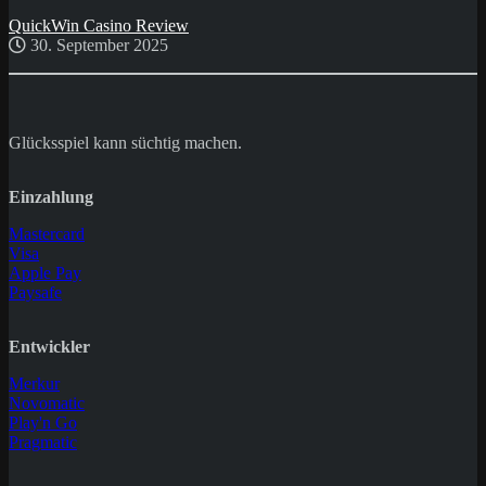
QuickWin Casino Review
30. September 2025
Glücksspiel kann süchtig machen.
Einzahlung
Mastercard
Visa
Apple Pay
Paysafe
Entwickler
Merkur
Novomatic
Play'n Go
Pragmatic