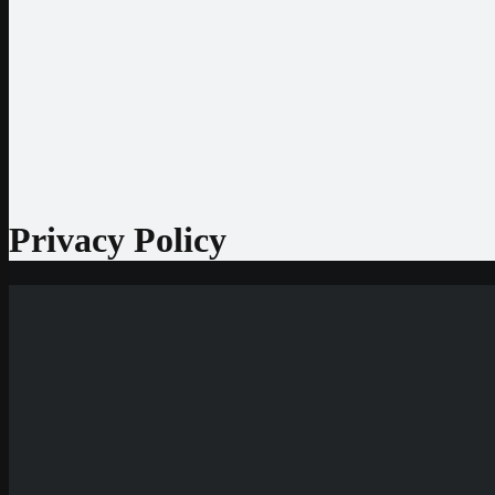
Aus
Privacy Policy
Who we are
Our website address is: https://mercurytheme.com.
What personal data we collect and why we c
Comments