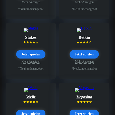
Mehr Anzeigen
Mehr Anzeigen
*Neukundenangebot
*Neukundenangebot
Stakes
Betkin
Jetzt spielen
Jetzt spielen
Mehr Anzeigen
Mehr Anzeigen
*Neukundenangebot
*Neukundenangebot
Welle
Vegasino
Jetzt spielen
Jetzt spielen