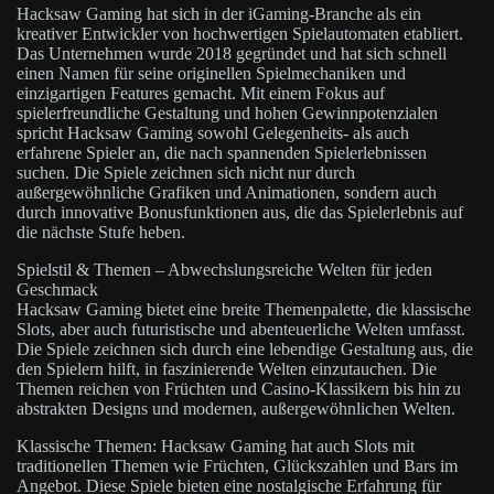
Hacksaw Gaming hat sich in der iGaming-Branche als ein
kreativer Entwickler von hochwertigen Spielautomaten etabliert.
Das Unternehmen wurde 2018 gegründet und hat sich schnell
einen Namen für seine originellen Spielmechaniken und
einzigartigen Features gemacht. Mit einem Fokus auf
spielerfreundliche Gestaltung und hohen Gewinnpotenzialen
spricht Hacksaw Gaming sowohl Gelegenheits- als auch
erfahrene Spieler an, die nach spannenden Spielerlebnissen
suchen. Die Spiele zeichnen sich nicht nur durch
außergewöhnliche Grafiken und Animationen, sondern auch
durch innovative Bonusfunktionen aus, die das Spielerlebnis auf
die nächste Stufe heben.
Spielstil & Themen – Abwechslungsreiche Welten für jeden
Geschmack
Hacksaw Gaming bietet eine breite Themenpalette, die klassische
Slots, aber auch futuristische und abenteuerliche Welten umfasst.
Die Spiele zeichnen sich durch eine lebendige Gestaltung aus, die
den Spielern hilft, in faszinierende Welten einzutauchen. Die
Themen reichen von Früchten und Casino-Klassikern bis hin zu
abstrakten Designs und modernen, außergewöhnlichen Welten.
Klassische Themen: Hacksaw Gaming hat auch Slots mit
traditionellen Themen wie Früchten, Glückszahlen und Bars im
Angebot. Diese Spiele bieten eine nostalgische Erfahrung für