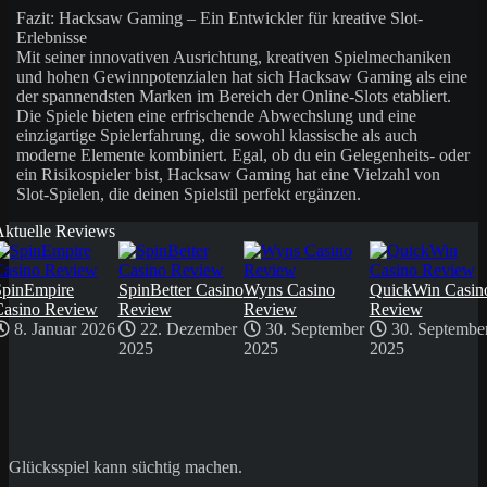
Fazit: Hacksaw Gaming – Ein Entwickler für kreative Slot-
Erlebnisse
Mit seiner innovativen Ausrichtung, kreativen Spielmechaniken
und hohen Gewinnpotenzialen hat sich Hacksaw Gaming als eine
der spannendsten Marken im Bereich der Online-Slots etabliert.
Die Spiele bieten eine erfrischende Abwechslung und eine
einzigartige Spielerfahrung, die sowohl klassische als auch
moderne Elemente kombiniert. Egal, ob du ein Gelegenheits- oder
ein Risikospieler bist, Hacksaw Gaming hat eine Vielzahl von
Slot-Spielen, die deinen Spielstil perfekt ergänzen.
Aktuelle Reviews
SpinEmpire
SpinBetter Casino
Wyns Casino
QuickWin Casin
Casino Review
Review
Review
Review
8. Januar 2026
22. Dezember
30. September
30. Septembe
2025
2025
2025
Glücksspiel kann süchtig machen.