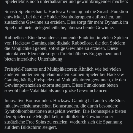
Spielerlebnis noch unterhaltsamer und gewinnbringender machen:
Smash-Spielmechanik: Hacksaw Gaming hat die Smash-Funktion
entwickelt, bei der die Spieler Symbolgruppen aufbrechen, um
zusätzliche Gewinne zu erzielen. Dies sorgt für mehr Dynamik im
Spiel und bietet gelegenheitliche, überraschende Gewinne.
Rubbellose: Eine besonders spannende Funktion in vielen Spielen
von Hacksaw Gaming sind digitale Rubbellose, die den Spielern
die Möglichkeit geben, sofortige Gewinne zu erzielen. Diese
interaktiven Elemente sorgen für ein höheres Engagement und
bieten interaktive Unterhaltung.
Freispiel-Features und Multiplikatoren: Ähnlich wie bei vielen
anderen modernen Spielautomaten können Spieler bei Hacksaw
Gaming häufig Freispiele und Multiplikatoren gewinnen, die den
Gewinnpotenzialen enorm steigern. Diese Funktionen bieten
sowohl hohe Volatilität als auch große Gewinnchancen.
Innovative Bonusrunden: Hacksaw Gaming hat auch viele Slots
mit abwechslungsreichen Bonusrunden, die durch besondere
Symbolkombinationen ausgelöst werden. Die Bonusspiele bieten
den Spielern die Möglichkeit, multiplizierte Gewinne oder
zusätzliche Free Spins zu erzielen, wodurch sich die Spannung
auf dem Bildschirm steigert.