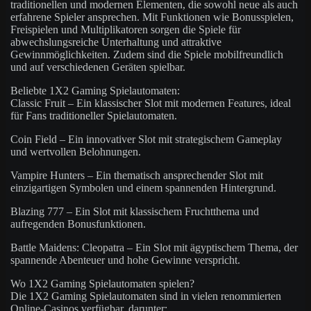
traditionellen und modernen Elementen, die sowohl neue als auch
erfahrene Spieler ansprechen. Mit Funktionen wie Bonusspielen,
Freispielen und Multiplikatoren sorgen die Spiele für
abwechslungsreiche Unterhaltung und attraktive
Gewinnmöglichkeiten. Zudem sind die Spiele mobilfreundlich
und auf verschiedenen Geräten spielbar.
Beliebte 1X2 Gaming Spielautomaten:
Classic Fruit – Ein klassischer Slot mit modernen Features, ideal
für Fans traditioneller Spielautomaten.
Coin Field – Ein innovativer Slot mit strategischem Gameplay
und wertvollen Belohnungen.
Vampire Hunters – Ein thematisch ansprechender Slot mit
einzigartigen Symbolen und einem spannenden Hintergrund.
Blazing 777 – Ein Slot mit klassischem Fruchtthema und
aufregenden Bonusfunktionen.
Battle Maidens: Cleopatra – Ein Slot mit ägyptischem Thema, der
spannende Abenteuer und hohe Gewinne verspricht.
Wo 1X2 Gaming Spielautomaten spielen?
Die 1X2 Gaming Spielautomaten sind in vielen renommierten
Online-Casinos verfügbar, darunter: