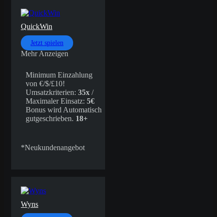
QuickWin
Jetzt spielen
Mehr Anzeigen
Minimum Einzahlung
von €/$/£10!
Umsatzkriterien:
35x
/
Maximaler Einsatz:
5€
Bonus wird Automatisch
gutgeschrieben.
18+
*Neukundenangebot
Wyns