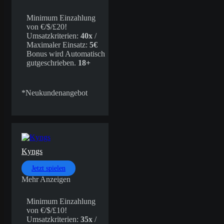
Minimum Einzahlung
von €/$/£20!
Umsatzkriterien:
40x
/
Maximaler Einsatz:
5€
Bonus wird Automatisch
gutgeschrieben.
18+
*Neukundenangebot
Kyngs
Jetzt spielen
Mehr Anzeigen
Minimum Einzahlung
von €/$/£10!
Umsatzkriterien:
35x
/