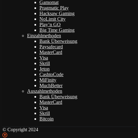
Gamomat
Pragmatic Play
Hacksaw Gaming
NoLimit City
Play’n GO
Big Time Gaming
Einzahlmethoden
Bank Überweisung
Paysafecard
MasterCard
Visa
Skrill
Jeton
CashtoCode
MiFinity
MuchBetter
Auszahlmethoden
Bank Überweisung
MasterCard
Visa
Skrill
Bitcoin
© Copyright 2024