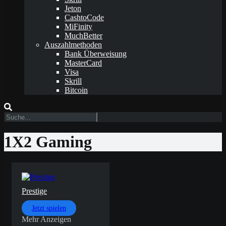
Jeton
CashtoCode
MiFinity
MuchBetter
Auszahlmethoden
Bank Überweisung
MasterCard
Visa
Skrill
Bitcoin
1X2 Gaming
Prestige
Jetzt spielen
Mehr Anzeigen