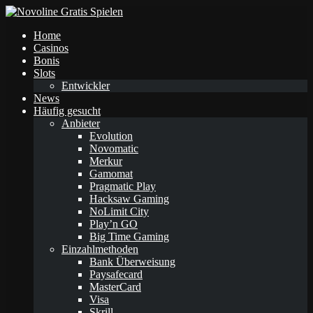
Home
Casinos
Bonis
Slots
Entwickler
News
Häufig gesucht
Anbieter
Evolution
Novomatic
Merkur
Gamomat
Pragmatic Play
Hacksaw Gaming
NoLimit City
Play’n GO
Big Time Gaming
Einzahlmethoden
Bank Überweisung
Paysafecard
MasterCard
Visa
Skrill