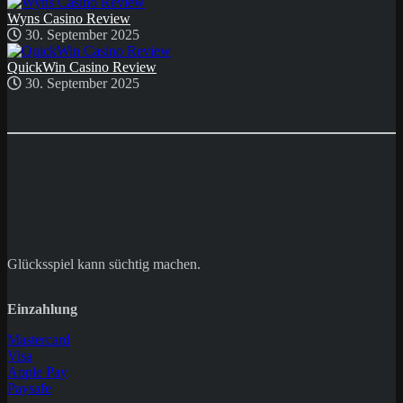
Wyns Casino Review
30. September 2025
QuickWin Casino Review
30. September 2025
Glücksspiel kann süchtig machen.
Einzahlung
Mastercard
Visa
Apple Pay
Paysafe