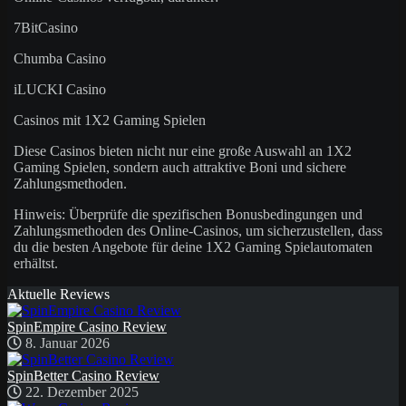
7BitCasino
Chumba Casino
iLUCKI Casino
Casinos mit 1X2 Gaming Spielen
Diese Casinos bieten nicht nur eine große Auswahl an 1X2
Gaming Spielen, sondern auch attraktive Boni und sichere
Zahlungsmethoden.
Hinweis: Überprüfe die spezifischen Bonusbedingungen und
Zahlungsmethoden des Online-Casinos, um sicherzustellen, dass
du die besten Angebote für deine 1X2 Gaming Spielautomaten
erhältst.
Aktuelle Reviews
SpinEmpire Casino Review
8. Januar 2026
SpinBetter Casino Review
22. Dezember 2025