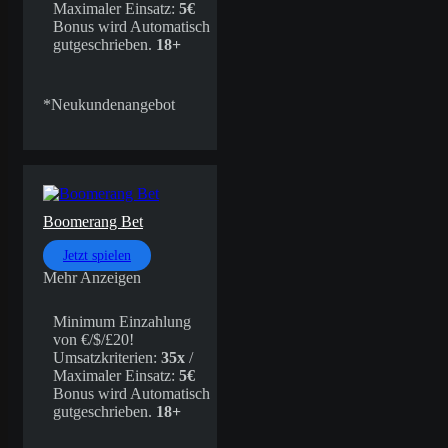
Maximaler Einsatz:
5€
Bonus wird Automatisch
gutgeschrieben.
18+
*Neukundenangebot
Boomerang Bet
Jetzt spielen
Mehr Anzeigen
Minimum Einzahlung
von €/$/£20!
Umsatzkriterien:
35x
/
Maximaler Einsatz:
5€
Bonus wird Automatisch
gutgeschrieben.
18+