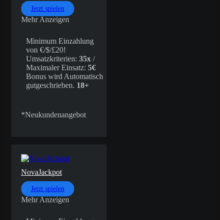
Jetzt spielen
Mehr Anzeigen
Minimum Einzahlung
von €/$/£20!
Umsatzkriterien:
35x
/
Maximaler Einsatz:
5€
Bonus wird Automatisch
gutgeschrieben.
18+
*Neukundenangebot
NovaJackpot
Jetzt spielen
Mehr Anzeigen