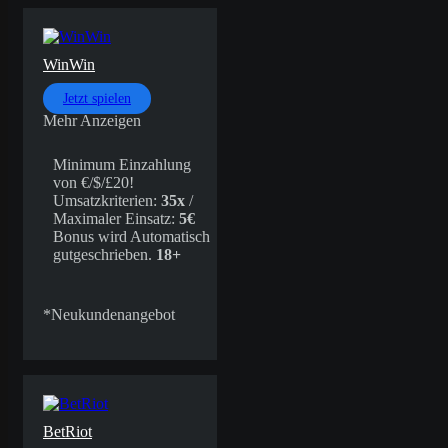
WinWin
Jetzt spielen
Mehr Anzeigen
Minimum Einzahlung
von €/$/£20!
Umsatzkriterien:
35x
/
Maximaler Einsatz:
5€
Bonus wird Automatisch
gutgeschrieben.
18+
*Neukundenangebot
BetRiot