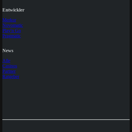
Entwickler
Merkur
Novomatic
Play'n Go
Pragmatic
News
Alle
Casinos
Partner
Ratgeber