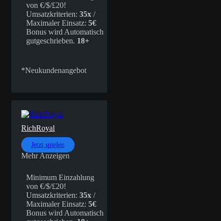
von €/$/£20!
Umsatzkriterien:
35x
/
Maximaler Einsatz:
5€
Bonus wird Automatisch
gutgeschrieben.
18+
*Neukundenangebot
RichRoyal
Jetzt spielen
Mehr Anzeigen
Minimum Einzahlung
von €/$/£20!
Umsatzkriterien:
35x
/
Maximaler Einsatz:
5€
Bonus wird Automatisch