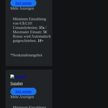
Jetzt spielen
Mehr Anzeigen
Minimum Einzahlung
von €/$/£10!
Umsatzkriterien:
35x
/
Maximaler Einsatz:
5€
Bonus wird Automatisch
gutgeschrieben.
18+
*Neukundenangebot
Supabet
Jetzt spielen
Mehr Anzeigen
Minimum Einzahlung