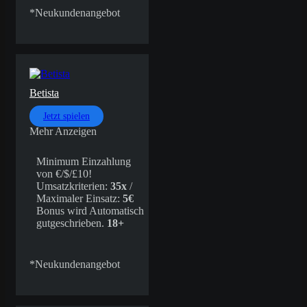
*Neukundenangebot
Betista
Jetzt spielen
Mehr Anzeigen
Minimum Einzahlung
von €/$/£10!
Umsatzkriterien:
35x
/
Maximaler Einsatz:
5€
Bonus wird Automatisch
gutgeschrieben.
18+
*Neukundenangebot