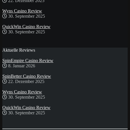
22. Dezember 2025
Wyns Casino Review
30. September 2025
QuickWin Casino Review
30. September 2025
Aktuelle Reviews
SpinEmpire Casino Review
8. Januar 2026
SpinBetter Casino Review
22. Dezember 2025
Wyns Casino Review
30. September 2025
QuickWin Casino Review
30. September 2025