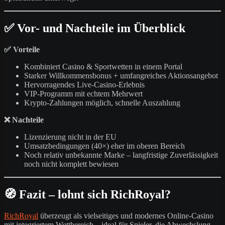
✅
Vor- und Nachteile im Überblick
✅ Vorteile
Kombiniert Casino & Sportwetten in einem Portal
Starker Willkommensbonus + umfangreiches Aktionsangebot
Hervorragendes Live-Casino-Erlebnis
VIP-Programm mit echtem Mehrwert
Krypto-Zahlungen möglich, schnelle Auszahlung
❌ Nachteile
Lizenzierung nicht in der EU
Umsatzbedingungen (40×) eher im oberen Bereich
Noch relativ unbekannte Marke – langfristige Zuverlässigkeit
noch nicht komplett bewiesen
🧭
Fazit – lohnt sich RichRoyal?
RichRoyal
überzeugt als vielseitiges und modernes Online-Casino
mit integriertem Wettbereich – ideal für Spieler, die Abwechslung