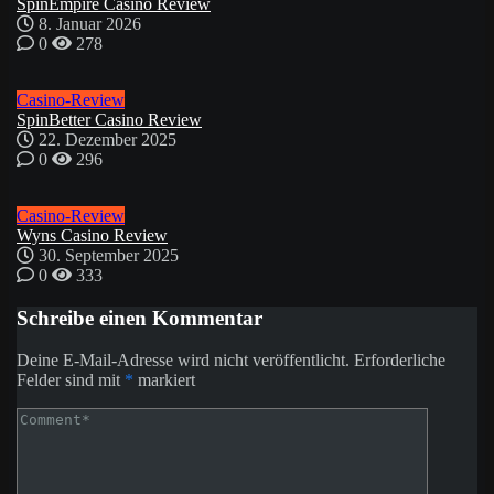
SpinEmpire Casino Review
8. Januar 2026
0
278
Casino-Review
SpinBetter Casino Review
22. Dezember 2025
0
296
Casino-Review
Wyns Casino Review
30. September 2025
0
333
Schreibe einen Kommentar
Deine E-Mail-Adresse wird nicht veröffentlicht.
Erforderliche
Felder sind mit
*
markiert