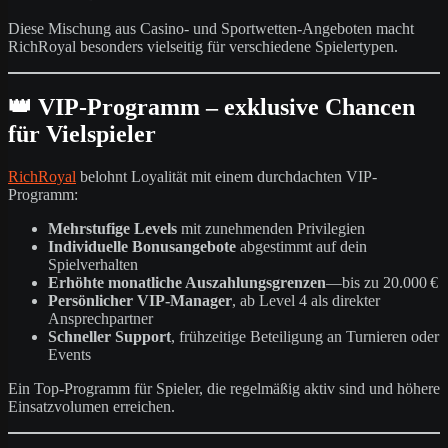
Diese Mischung aus Casino- und Sportwetten-Angeboten macht
RichRoyal besonders vielseitig für verschiedene Spielertypen.
👑
VIP-Programm – exklusive Chancen
für Vielspieler
RichRoyal
belohnt Loyalität mit einem durchdachten VIP-
Programm:
Mehrstufige Levels
mit zunehmenden Privilegien
Individuelle Bonusangebote
abgestimmt auf dein
Spielverhalten
Erhöhte monatliche Auszahlungsgrenzen
—bis zu 20.000 €
Persönlicher VIP-Manager
, ab Level 4 als direkter
Ansprechpartner
Schneller Support
, frühzeitige Beteiligung an Turnieren oder
Events
Ein Top-Programm für Spieler, die regelmäßig aktiv sind und höhere
Einsatzvolumen erreichen.