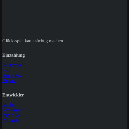
Glücksspiel kann süchtig machen.
Einzahlung
Mastercard
Visa
Apple Pay
Paysafe
Entwickler
Merkur
Novomatic
Play'n Go
Pragmatic