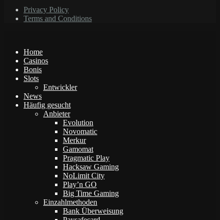
Privacy Policy
Terms and Conditions
Home
Casinos
Bonis
Slots
Entwickler
News
Häufig gesucht
Anbieter
Evolution
Novomatic
Merkur
Gamomat
Pragmatic Play
Hacksaw Gaming
NoLimit City
Play’n GO
Big Time Gaming
Einzahlmethoden
Bank Überweisung
Paysafecard