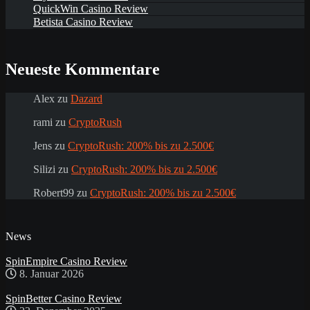
QuickWin Casino Review
Betista Casino Review
Neueste Kommentare
Alex
zu
Dazard
rami
zu
CryptoRush
Jens
zu
CryptoRush: 200% bis zu 2.500€
Silizi
zu
CryptoRush: 200% bis zu 2.500€
Robert99
zu
CryptoRush: 200% bis zu 2.500€
News
SpinEmpire Casino Review
8. Januar 2026
SpinBetter Casino Review