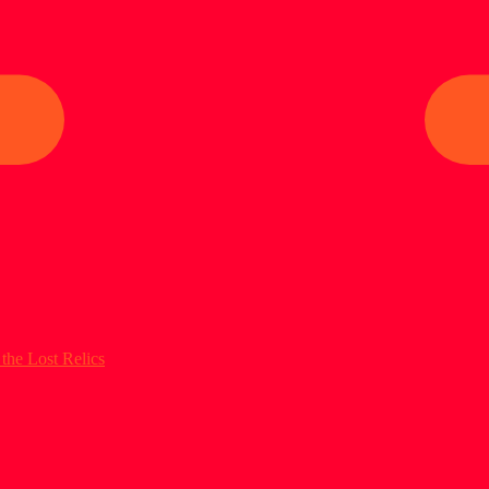
the Lost Relics