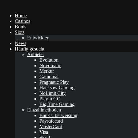
Home
Casinos
Bonis
Slots
Entwickler
News
Häufig gesucht
Anbieter
Evolution
Novomatic
Merkur
Gamomat
Pragmatic Play
Hacksaw Gaming
NoLimit City
Play’n GO
Big Time Gaming
Einzahlmethoden
Bank Überweisung
Paysafecard
MasterCard
Visa
Skrill