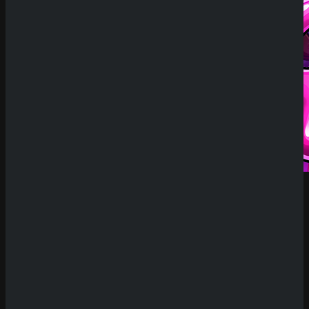
Demo Spiel
Willkommen auf unserer Plattform für Demo
Slots! Hier hast du die einzigartige Möglichkeit,
eine riesige Auswahl an Spielautomaten
kostenlos und ohne Risiko zu testen. Unsere
Seite bietet dir den Vorteil, die neuesten Slots
oft bis zu zwei Wochen vor ihrer offiziellen
Veröffentlichung in Online-Casinos