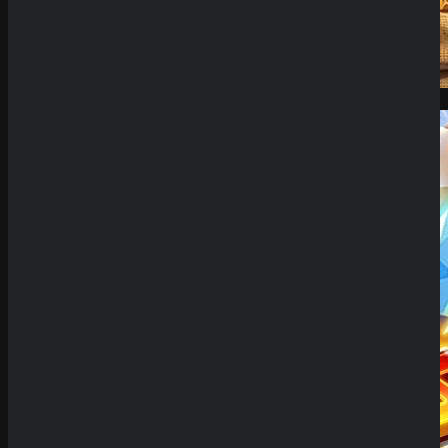
Demo Spiel