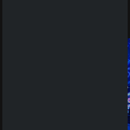
Demo Spiel