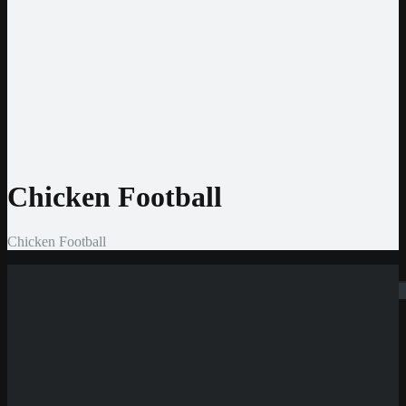
Jeton
CashtoCode
MiFinity
MuchBetter
Auszahlmethoden
Bank Überweisung
MasterCard
Visa
Skrill
Bitcoin
Chicken Football
Chicken Football
Suchen
Neue Casinos