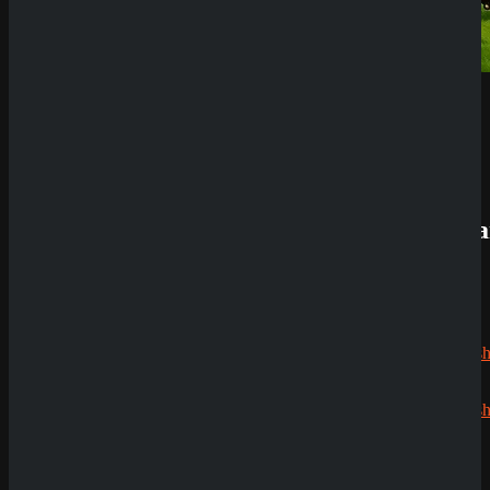
Review
QuickWin
Casino
Review
Betista
Casino
Review
Neueste
Kommenta
Alex
zu
Dazard
rami
zu
CryptoRus
Jens
zu
CryptoRush
200% bis
zu 2.500€
Silizi
zu