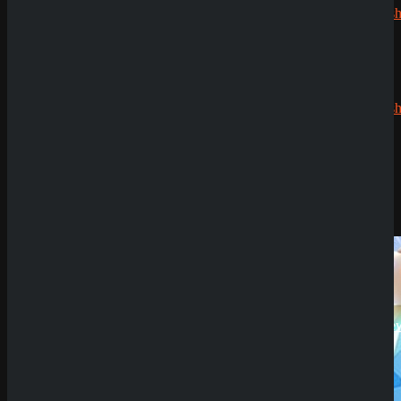
CryptoRush
Echtgeldmodus
200% bis
Demoversion
zu 2.500€
Having issues with
Chicken Football
?
Robert99
zu
CryptoRush
200% bis
zu 2.500€
Submit
Sicher dir einen 100% Bonus bis 500€ und spiele
News
Chicken Football
SpinEmpire Casino
Try Our Featured Games
Review
8. Januar 2026
SpinBetter Casino
Review
22. Dezember
2025
Wyns Casino Revie
30. September
2025
QuickWin Casino
Review