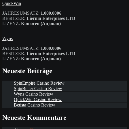
QuickWin
JAHRESUMSATZ:
1.000.000€
BESITZER:
Liernin Enterprises LTD
LIZENZ:
Komoren (Anjouan)
Wyns
JAHRESUMSATZ:
1.000.000€
BESITZER:
Liernin Enterprises LTD
LIZENZ:
Komoren (Anjouan)
Neueste Beiträge
SpinEmpire Casino Review
SpinBetter Casino Review
Wyns Casino Review
QuickWin Casino Review
Betista Casino Review
Neueste Kommentare