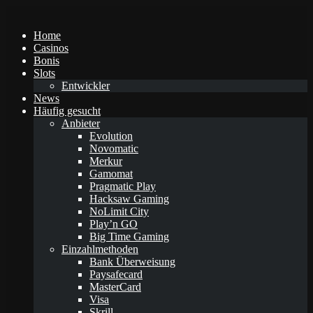
Home
Casinos
Bonis
Slots
Entwickler
News
Häufig gesucht
Anbieter
Evolution
Novomatic
Merkur
Gamomat
Pragmatic Play
Hacksaw Gaming
NoLimit City
Play’n GO
Big Time Gaming
Einzahlmethoden
Bank Überweisung
Paysafecard
MasterCard
Visa
Skrill