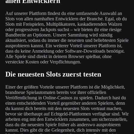
allen Entwicklern
Auf unserer Plattform findest du eine umfassende Auswahl an
Slots von allen namhaften Entwicklern der Branche. Egal, ob du
Slots mit Freispielen, Multiplikatoren, kaskadierenden Walzen
oder progressiven Jackpots suchst – wir bieten dir eine riesige
Bandbreite an Optionen. Unsere Sammlung wird ständig
aktualisiert, sodass du immer die neuesten und beliebtesten Spiele
ausprobieren kannst. Ein weiterer Vorteil unserer Plattform ist,
dass du keine Anmeldung oder Software-Downloads benötigst.
Alle Spiele sind direkt in deinem Browser spielbar, ohne
versteckte Kosten oder Verpflichtungen.
Die neuesten Slots zuerst testen
Einer der größten Vorteile unserer Plattform ist die Möglichkeit,
brandneue Spielautomaten bereits vor ihrer offiziellen
Veröffentlichung in Online-Casinos zu spielen. Dadurch hast du
einen entscheidenden Vorteil gegenüber anderen Spielern, denn
du kannst dich bereits mit den neuesten Slots vertraut machen,
bevor sie überhaupt auf Echtgeld-Plattformen verfügbar sind. Wir
arbeiten eng mit den Entwicklern zusammen, um sicherzustellen,
dass du die neuesten Spiele früher als anderswo ausprobieren
kannst. Dies gibt dir die Gelegenheit, dich intensiv mit den