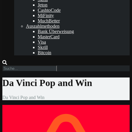
Jeton
CashtoCode
MiFinity
MuchBetter
Auszahlmethoden
Bank Überweisung
MasterCard
Visa
Skrill
Bitcoin
Da Vinci Pop and Win
Da Vinci Pop and Win