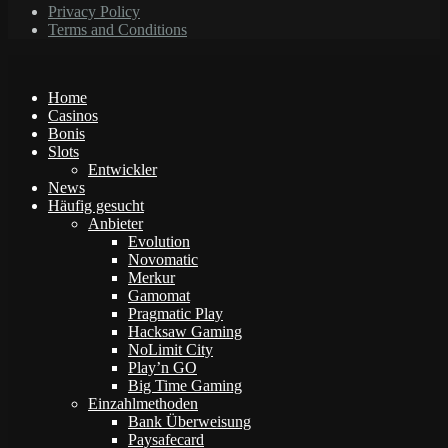
Privacy Policy
Terms and Conditions
Home
Casinos
Bonis
Slots
Entwickler
News
Häufig gesucht
Anbieter
Evolution
Novomatic
Merkur
Gamomat
Pragmatic Play
Hacksaw Gaming
NoLimit City
Play’n GO
Big Time Gaming
Einzahlmethoden
Bank Überweisung
Paysafecard