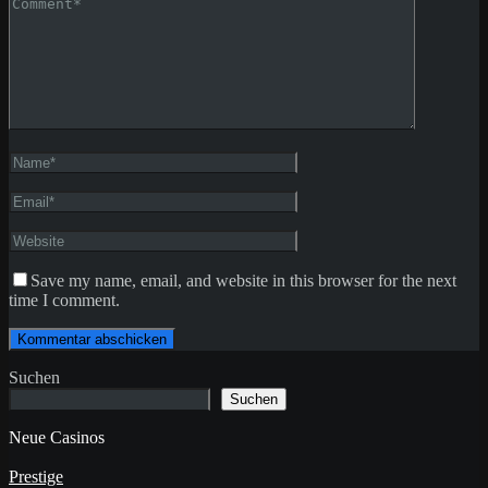
Save my name, email, and website in this browser for the next
time I comment.
Suchen
Suchen
Neue Casinos
Prestige