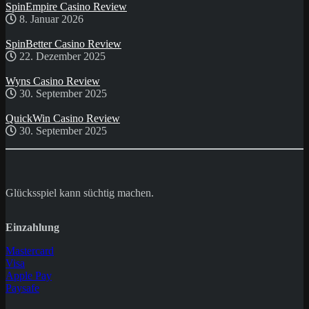
SpinEmpire Casino Review
8. Januar 2026
SpinBetter Casino Review
22. Dezember 2025
Wyns Casino Review
30. September 2025
QuickWin Casino Review
30. September 2025
Glücksspiel kann süchtig machen.
Einzahlung
Mastercard
Visa
Apple Pay
Paysafe