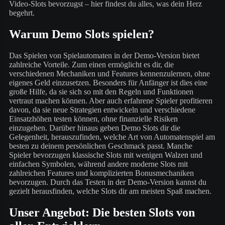
Video-Slots bevorzugst – hier findest du alles, was dein Herz
begehrt.
Warum Demo Slots spielen?
Das Spielen von Spielautomaten in der Demo-Version bietet
zahlreiche Vorteile. Zum einen ermöglicht es dir, die
verschiedenen Mechaniken und Features kennenzulernen, ohne
eigenes Geld einzusetzen. Besonders für Anfänger ist dies eine
große Hilfe, da sie sich so mit den Regeln und Funktionen
vertraut machen können. Aber auch erfahrene Spieler profitieren
davon, da sie neue Strategien entwickeln und verschiedene
Einsatzhöhen testen können, ohne finanzielle Risiken
einzugehen. Darüber hinaus geben Demo Slots dir die
Gelegenheit, herauszufinden, welche Art von Automatenspiel am
besten zu deinem persönlichen Geschmack passt. Manche
Spieler bevorzugen klassische Slots mit wenigen Walzen und
einfachen Symbolen, während andere moderne Slots mit
zahlreichen Features und komplizierten Bonusmechaniken
bevorzugen. Durch das Testen in der Demo-Version kannst du
gezielt herausfinden, welche Slots dir am meisten Spaß machen.
Unser Angebot: Die besten Slots von