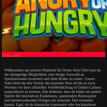
Demo Spiel
Willkommen auf unserer Plattform für Demo Slots! Hier hast du
die einzigartige Möglichkeit, eine riesige Auswahl an
Spielautomaten kostenlos und ohne Risiko zu testen. Unsere
Seite bietet dir den Vorteil, die neuesten Slots oft bis zu zwei
Wochen vor ihrer offiziellen Veröffentlichung in Online-Casinos
ausprobieren zu können. Das bedeutet, dass du früher als andere
Spieler die innovativen Funktionen, spannenden Bonusspiele
und atemberaubenden Designs der neuesten Titel erkunden
kannst. Egal, ob du klassische Automaten oder hochmoderne