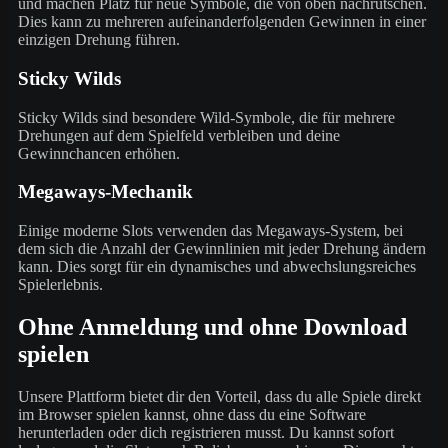
und machen Platz für neue Symbole, die von oben nachrutschen.
Dies kann zu mehreren aufeinanderfolgenden Gewinnen in einer
einzigen Drehung führen.
Sticky Wilds
Sticky Wilds sind besondere Wild-Symbole, die für mehrere
Drehungen auf dem Spielfeld verbleiben und deine
Gewinnchancen erhöhen.
Megaways-Mechanik
Einige moderne Slots verwenden das Megaways-System, bei
dem sich die Anzahl der Gewinnlinien mit jeder Drehung ändern
kann. Dies sorgt für ein dynamisches und abwechslungsreiches
Spielerlebnis.
Ohne Anmeldung und ohne Download
spielen
Unsere Plattform bietet dir den Vorteil, dass du alle Spiele direkt
im Browser spielen kannst, ohne dass du eine Software
herunterladen oder dich registrieren musst. Du kannst sofort