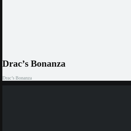
Aus
Drac’s Bonanza
Drac’s Bonanza