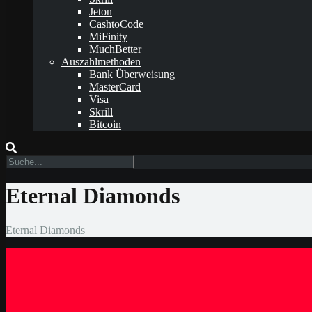
Jeton
CashtoCode
MiFinity
MuchBetter
Auszahlmethoden
Bank Überweisung
MasterCard
Visa
Skrill
Bitcoin
Eternal Diamonds
Eternal Diamonds