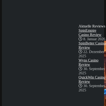
30. September
2025
QuickWin Casino
Review
30. September
2025
Aktuelle Reviews
SpinEmpire
Casino Review
Demo Spiel
8. Januar 2026
SpinBetter Casino
Review
22. Dezember
2025
Wyns Casino
Review
30. September
2025
QuickWin Casino
Review
30. September
2025