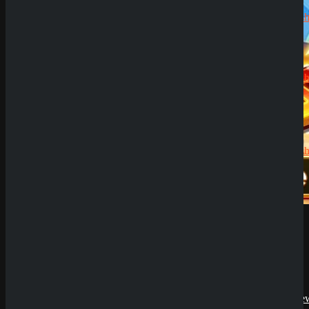
Jens
zu
CryptoRush
200% bis
zu 2.500€
Silizi
zu
CryptoRush
200% bis
zu 2.500€
Robert99
zu
CryptoRush
200% bis
zu 2.500€
News
SpinEmpire Casino
Demo Spiel
Review
8. Januar 2026
SpinBetter Casino
Review
22. Dezember
2025
Wyns Casino Revie