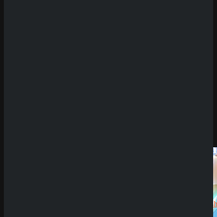
Review
SpinBetter
Casino
Echtgeldmodus
Review
Demoversion
Wyns
Casino
Having issues with
Eye of Horus Bonus Buy
?
Review
QuickWin
Casino
Review
Betista
Casino
Review
Submit
Sicher dir einen 100% Bonus bis 500€ und spiele
Neueste
Eye of Horus Bonus Buy
Try Our Featured Games
Kommenta
Alex
zu
Dazard
rami
zu
CryptoRus