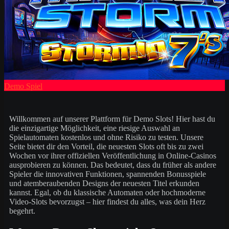
Demo Spiel
Willkommen auf unserer Plattform für Demo Slots! Hier hast du
die einzigartige Möglichkeit, eine riesige Auswahl an
Spielautomaten kostenlos und ohne Risiko zu testen. Unsere
Seite bietet dir den Vorteil, die neuesten Slots oft bis zu zwei
Wochen vor ihrer offiziellen Veröffentlichung in Online-Casinos
ausprobieren zu können. Das bedeutet, dass du früher als andere
Spieler die innovativen Funktionen, spannenden Bonusspiele
und atemberaubenden Designs der neuesten Titel erkunden
kannst. Egal, ob du klassische Automaten oder hochmoderne
Video-Slots bevorzugst – hier findest du alles, was dein Herz
begehrt.