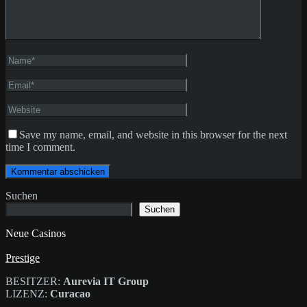
Save my name, email, and website in this browser for the next
time I comment.
Suchen
Suchen
Neue Casinos
Prestige
BESITZER:
Aurevia IT Group
LIZENZ:
Curacao