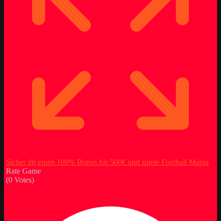
Sicher dir einen 100% Bonus bis 500€ und spiele Football Mania
Rate Game
(
0
Votes)