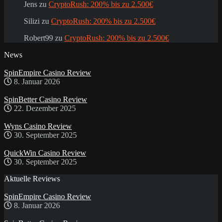
Jens
zu
CryptoRush: 200% bis zu 2.500€
Silizi
zu
CryptoRush: 200% bis zu 2.500€
Robert99
zu
CryptoRush: 200% bis zu 2.500€
News
SpinEmpire Casino Review
8. Januar 2026
SpinBetter Casino Review
22. Dezember 2025
Wyns Casino Review
30. September 2025
QuickWin Casino Review
30. September 2025
Aktuelle Reviews
SpinEmpire Casino Review
8. Januar 2026