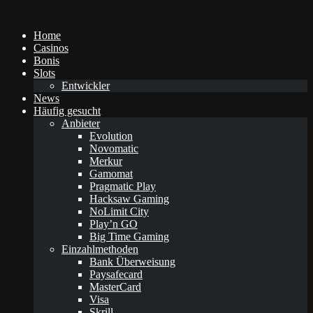
Home
Casinos
Bonis
Slots
Entwickler
News
Häufig gesucht
Anbieter
Evolution
Novomatic
Merkur
Gamomat
Pragmatic Play
Hacksaw Gaming
NoLimit City
Play’n GO
Big Time Gaming
Einzahlmethoden
Bank Überweisung
Paysafecard
MasterCard
Visa
Skrill