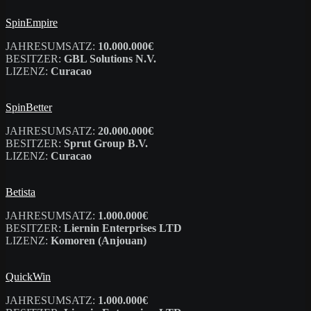
SpinEmpire
JAHRESUMSATZ:
10.000.000€
BESITZER:
GBL Solutions N.V.
LIZENZ:
Curacao
SpinBetter
JAHRESUMSATZ:
20.000.000€
BESITZER:
Sprut Group B.V.
LIZENZ:
Curacao
Betista
JAHRESUMSATZ:
1.000.000€
BESITZER:
Liernin Enterprises LTD
LIZENZ:
Komoren (Anjouan)
QuickWin
JAHRESUMSATZ:
1.000.000€