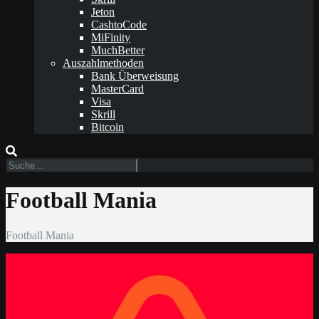
Jeton
CashtoCode
MiFinity
MuchBetter
Auszahlmethoden
Bank Überweisung
MasterCard
Visa
Skrill
Bitcoin
Football Mania
Football Mania