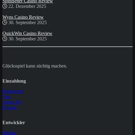
SpinBetter Casino Review
22. Dezember 2025
Wyns Casino Review
30. September 2025
QuickWin Casino Review
30. September 2025
Glücksspiel kann süchtig machen.
Einzahlung
Mastercard
Visa
Apple Pay
Paysafe
Entwickler
Merkur