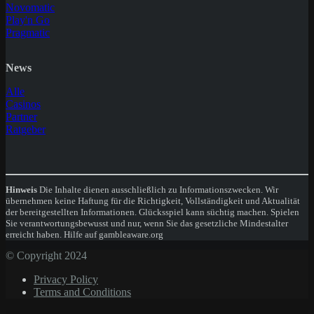
Novomatic
Play'n Go
Pragmatic
News
Alle
Casinos
Partner
Ratgeber
Hinweis
Die Inhalte dienen ausschließlich zu Informationszwecken. Wir
übernehmen keine Haftung für die Richtigkeit, Vollständigkeit und Aktualität
der bereitgestellten Informationen. Glücksspiel kann süchtig machen. Spielen
Sie verantwortungsbewusst und nur, wenn Sie das gesetzliche Mindestalter
erreicht haben. Hilfe auf gambleaware.org
© Copyright 2024
Privacy Policy
Terms and Conditions