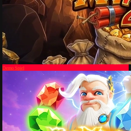
Demo Spiel