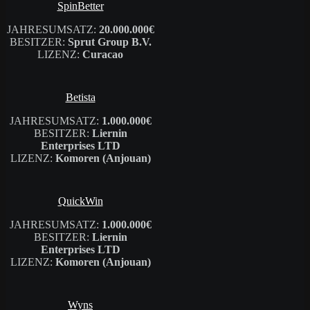
SpinBetter
JAHRESUMSATZ:
20.000.000€
BESITZER:
Sprut Group B.V.
LIZENZ:
Curacao
Betista
JAHRESUMSATZ:
1.000.000€
BESITZER:
Liernin
Enterprises LTD
LIZENZ:
Komoren (Anjouan)
QuickWin
JAHRESUMSATZ:
1.000.000€
BESITZER:
Liernin
Enterprises LTD
LIZENZ:
Komoren (Anjouan)
Wyns