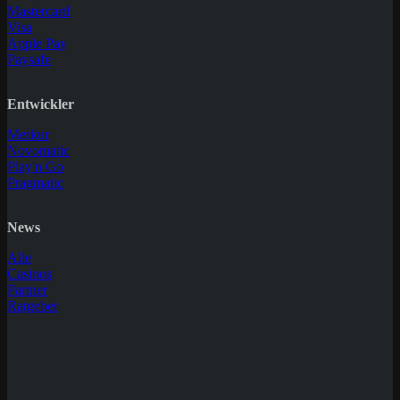
Mastercard
Visa
Apple Pay
Paysafe
Entwickler
Merkur
Novomatic
Play'n Go
Pragmatic
News
Alle
Casinos
Partner
Ratgeber