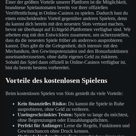
Einer der größten Vorteile unserer Plattform ist die Möglichkeit,
brandneue Spielautomaten bereits vor ihrer offiziellen
Veröffentlichung in Online-Casinos zu spielen. Dadurch hast du
einen entscheidenden Vorteil gegenüber anderen Spielern, denn
du kannst dich bereits mit den neuesten Slots vertraut machen,
bevor sie überhaupt auf Echtgeld-Plattformen verfügbar sind. Wir
arbeiten eng mit den Entwicklern zusammen, um sicherzustellen,
dass du die neuesten Spiele früher als anderswo ausprobieren
kannst. Dies gibt dir die Gelegenheit, dich intensiv mit den
Mechaniken, den Gewinnpotenzialen und den Bonusfunktionen
auseinanderzusetzen, ohne dafür eigenes Geld zu riskieren.
Sobald das Spiel dann offiziell in Online-Casinos verfügbar ist,
bist du bereits bestens vorbereitet.
Vorteile des kostenlosen Spielens
Beim kostenlosen Spielen von Slots genießt du viele Vorteile:
Kein finanzielles Risiko:
Du kannst die Spiele in Ruhe
ausprobieren, ohne Geld zu verlieren.
Uneingeschränktes Testen:
Spiele so lange du möchtest,
ohne Begrenzungen oder Einzahlungspflichten.
Perfekt für Anfänger:
Lerne die Regeln, Funktionen und
Gewinnchancen ohne Druck kennen.