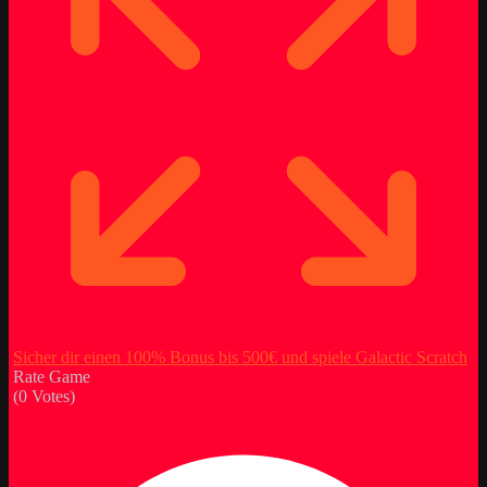
Sicher dir einen 100% Bonus bis 500€ und spiele Galactic Scratch
Rate Game
(
0
Votes)