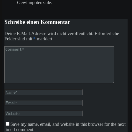
Gewinnpotenziale.
Schreibe einen Kommentar
Deine E-Mail-Adresse wird nicht veröffentlicht.
Erforderliche
Felder sind mit
*
markiert
Save my name, email, and website in this browser for the next
time I comment.