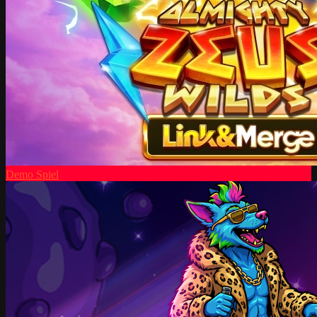
Demo Spiel