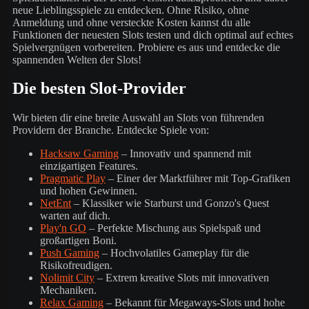
neue Lieblingsspiele zu entdecken. Ohne Risiko, ohne
Anmeldung und ohne versteckte Kosten kannst du alle
Funktionen der neuesten Slots testen und dich optimal auf echtes
Spielvergnügen vorbereiten. Probiere es aus und entdecke die
spannenden Welten der Slots!
Die besten Slot-Provider
Wir bieten dir eine breite Auswahl an Slots von führenden
Providern der Branche. Entdecke Spiele von:
Hacksaw Gaming
– Innovativ und spannend mit
einzigartigen Features.
Pragmatic Play
– Einer der Marktführer mit Top-Grafiken
und hohen Gewinnen.
NetEnt
– Klassiker wie Starburst und Gonzo's Quest
warten auf dich.
Play'n GO
– Perfekte Mischung aus Spielspaß und
großartigen Boni.
Push Gaming
– Hochvolatiles Gameplay für die
Risikofreudigen.
Nolimit City
– Extrem kreative Slots mit innovativen
Mechaniken.
Relax Gaming
– Bekannt für Megaways-Slots und hohe