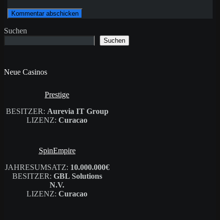
Suchen
Suchen
Neue Casinos
Prestige
BESITZER:
Aurevia IT Group
LIZENZ:
Curacao
SpinEmpire
JAHRESUMSATZ:
10.000.000€
BESITZER:
GBL Solutions
N.V.
LIZENZ:
Curacao