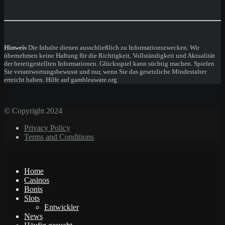
Hinweis
Die Inhalte dienen ausschließlich zu Informationszwecken. Wir
übernehmen keine Haftung für die Richtigkeit, Vollständigkeit und Aktualität
der bereitgestellten Informationen. Glücksspiel kann süchtig machen. Spielen
Sie verantwortungsbewusst und nur, wenn Sie das gesetzliche Mindestalter
erreicht haben. Hilfe auf gambleaware.org
© Copyright 2024
Privacy Policy
Terms and Conditions
Home
Casinos
Bonis
Slots
Entwickler
News