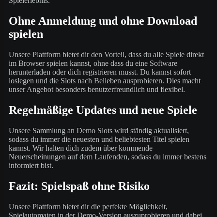
Spielerlebnis.
Ohne Anmeldung und ohne Download
spielen
Unsere Plattform bietet dir den Vorteil, dass du alle Spiele direkt
im Browser spielen kannst, ohne dass du eine Software
herunterladen oder dich registrieren musst. Du kannst sofort
loslegen und die Slots nach Belieben ausprobieren. Dies macht
unser Angebot besonders benutzerfreundlich und flexibel.
Regelmäßige Updates und neue Spiele
Unsere Sammlung an Demo Slots wird ständig aktualisiert,
sodass du immer die neuesten und beliebtesten Titel spielen
kannst. Wir halten dich zudem über kommende
Neuerscheinungen auf dem Laufenden, sodass du immer bestens
informiert bist.
Fazit: Spielspaß ohne Risiko
Unsere Plattform bietet dir die perfekte Möglichkeit,
Spielautomaten in der Demo-Version auszuprobieren und dabei