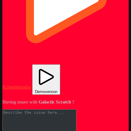
Echtgeldmodus
Demoversion
Having issues with
Galactic Scratch
?