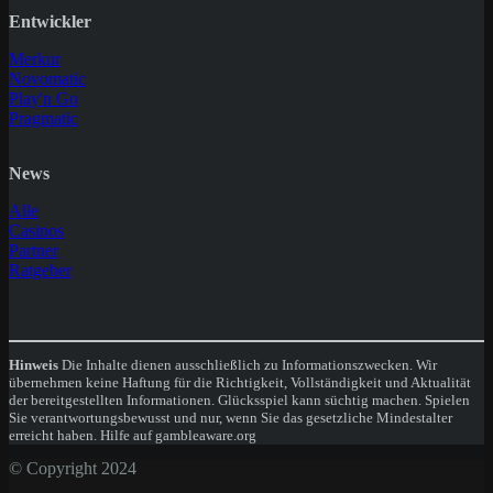
Entwickler
Merkur
Novomatic
Play'n Go
Pragmatic
News
Alle
Casinos
Partner
Ratgeber
Hinweis
Die Inhalte dienen ausschließlich zu Informationszwecken. Wir
übernehmen keine Haftung für die Richtigkeit, Vollständigkeit und Aktualität
der bereitgestellten Informationen. Glücksspiel kann süchtig machen. Spielen
Sie verantwortungsbewusst und nur, wenn Sie das gesetzliche Mindestalter
erreicht haben. Hilfe auf gambleaware.org
© Copyright 2024