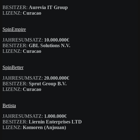
BESITZER:
Aurevia IT Group
LIZENZ:
Curacao
SpinEmpire
JAHRESUMSATZ:
10.000.000€
BESITZER:
GBL Solutions N.V.
LIZENZ:
Curacao
SpinBetter
JAHRESUMSATZ:
20.000.000€
BESITZER:
Sprut Group B.V.
LIZENZ:
Curacao
Betista
JAHRESUMSATZ:
1.000.000€
BESITZER:
Liernin Enterprises LTD
LIZENZ:
Komoren (Anjouan)