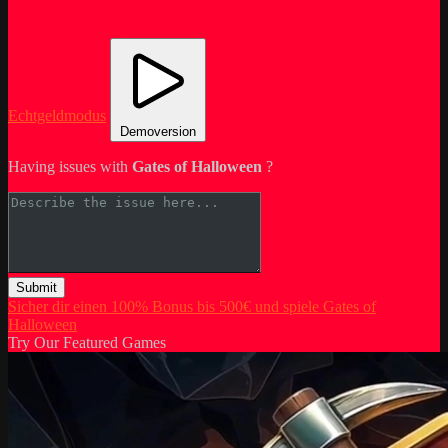
Echtgeldmodus
Demoversion
Having issues with
Gates of Halloween
?
Submit
Sicher dir einen 100% Bonus bis 500€ und spiele Gates of
Halloween
Try Our Featured Games