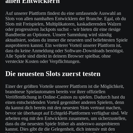
allen Entwicklern
Auf unserer Plattform findest du eine umfassende Auswahl an
Slots von allen namhaften Entwicklern der Branche. Egal, ob du
Slots mit Freispielen, Multiplikatoren, kaskadierenden Walzen
oder progressiven Jackpots suchst – wir bieten dir eine riesige
Bandbreite an Optionen. Unsere Sammlung wird ständig
aktualisiert, sodass du immer die neuesten und beliebtesten Spiele
ausprobieren kannst. Ein weiterer Vorteil unserer Plattform ist,
dass du keine Anmeldung oder Software-Downloads benötigst.
Alle Spiele sind direkt in deinem Browser spielbar, ohne
versteckte Kosten oder Verpflichtungen.
Die neuesten Slots zuerst testen
Einer der größten Vorteile unserer Plattform ist die Möglichkeit,
brandneue Spielautomaten bereits vor ihrer offiziellen
Veröffentlichung in Online-Casinos zu spielen. Dadurch hast du
einen entscheidenden Vorteil gegenüber anderen Spielern, denn
du kannst dich bereits mit den neuesten Slots vertraut machen,
bevor sie überhaupt auf Echtgeld-Plattformen verfügbar sind. Wir
arbeiten eng mit den Entwicklern zusammen, um sicherzustellen,
dass du die neuesten Spiele früher als anderswo ausprobieren
kannst. Dies gibt dir die Gelegenheit, dich intensiv mit den