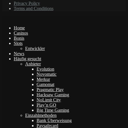
Privacy Policy
Terms and Conditions
Home
Casinos
Bonis
Slots
Entwickler
News
Häufig gesucht
Anbieter
Evolution
Novomatic
Merkur
Gamomat
Pragmatic Play
Hacksaw Gaming
NoLimit City
Play’n GO
Big Time Gaming
Einzahlmethoden
Bank Überweisung
Paysafecard