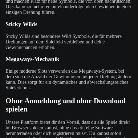
und machen Platz für neue Symbole, die von oben nachrutschen.
Dies kann zu mehreren aufeinanderfolgenden Gewinnen in einer
einzigen Drehung führen.
Sticky Wilds
Sticky Wilds sind besondere Wild-Symbole, die für mehrere
Drehungen auf dem Spielfeld verbleiben und deine
Gewinnchancen erhöhen.
Megaways-Mechanik
Einige moderne Slots verwenden das Megaways-System, bei
dem sich die Anzahl der Gewinnlinien mit jeder Drehung ändern
kann. Dies sorgt für ein dynamisches und abwechslungsreiches
Spielerlebnis.
Ohne Anmeldung und ohne Download
spielen
Unsere Plattform bietet dir den Vorteil, dass du alle Spiele direkt
im Browser spielen kannst, ohne dass du eine Software
herunterladen oder dich registrieren musst. Du kannst sofort