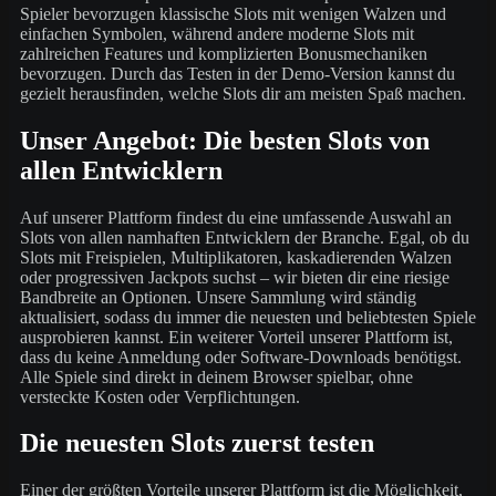
Spieler bevorzugen klassische Slots mit wenigen Walzen und
einfachen Symbolen, während andere moderne Slots mit
zahlreichen Features und komplizierten Bonusmechaniken
bevorzugen. Durch das Testen in der Demo-Version kannst du
gezielt herausfinden, welche Slots dir am meisten Spaß machen.
Unser Angebot: Die besten Slots von
allen Entwicklern
Auf unserer Plattform findest du eine umfassende Auswahl an
Slots von allen namhaften Entwicklern der Branche. Egal, ob du
Slots mit Freispielen, Multiplikatoren, kaskadierenden Walzen
oder progressiven Jackpots suchst – wir bieten dir eine riesige
Bandbreite an Optionen. Unsere Sammlung wird ständig
aktualisiert, sodass du immer die neuesten und beliebtesten Spiele
ausprobieren kannst. Ein weiterer Vorteil unserer Plattform ist,
dass du keine Anmeldung oder Software-Downloads benötigst.
Alle Spiele sind direkt in deinem Browser spielbar, ohne
versteckte Kosten oder Verpflichtungen.
Die neuesten Slots zuerst testen
Einer der größten Vorteile unserer Plattform ist die Möglichkeit,