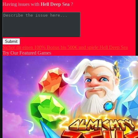
Having issues with
Hell Deep Sea
?
Submit
Sicher dir einen 100% Bonus bis 500€ und spiele Hell Deep Sea
Try Our Featured Games