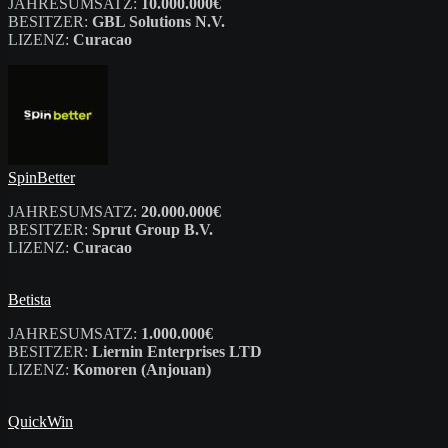
JAHRESUMSATZ:
10.000.000€
BESITZER:
GBL Solutions N.V.
LIZENZ:
Curacao
SpinBetter
JAHRESUMSATZ:
20.000.000€
BESITZER:
Sprut Group B.V.
LIZENZ:
Curacao
Betista
JAHRESUMSATZ:
1.000.000€
BESITZER:
Liernin Enterprises LTD
LIZENZ:
Komoren (Anjouan)
QuickWin