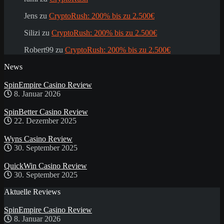
Jens
zu
CryptoRush: 200% bis zu 2.500€
Silizi
zu
CryptoRush: 200% bis zu 2.500€
Robert99
zu
CryptoRush: 200% bis zu 2.500€
News
SpinEmpire Casino Review
8. Januar 2026
SpinBetter Casino Review
22. Dezember 2025
Wyns Casino Review
30. September 2025
QuickWin Casino Review
30. September 2025
Aktuelle Reviews
SpinEmpire Casino Review
8. Januar 2026