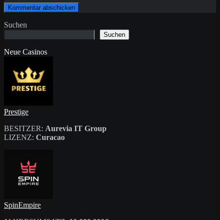
Suchen
Suchen
Neue Casinos
Prestige
BESITZER:
Aurevia IT Group
LIZENZ:
Curacao
SpinEmpire