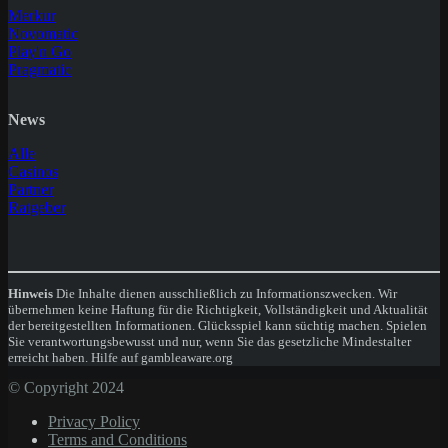
Merkur
Novomatic
Play'n Go
Pragmatic
News
Alle
Casinos
Partner
Ratgeber
Hinweis
Die Inhalte dienen ausschließlich zu Informationszwecken. Wir
übernehmen keine Haftung für die Richtigkeit, Vollständigkeit und Aktualität
der bereitgestellten Informationen. Glücksspiel kann süchtig machen. Spielen
Sie verantwortungsbewusst und nur, wenn Sie das gesetzliche Mindestalter
erreicht haben. Hilfe auf gambleaware.org
© Copyright 2024
Privacy Policy
Terms and Conditions