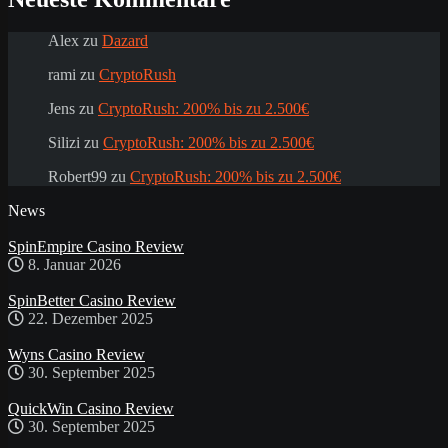
Alex
zu
Dazard
rami
zu
CryptoRush
Jens
zu
CryptoRush: 200% bis zu 2.500€
Silizi
zu
CryptoRush: 200% bis zu 2.500€
Robert99
zu
CryptoRush: 200% bis zu 2.500€
News
SpinEmpire Casino Review
8. Januar 2026
SpinBetter Casino Review
22. Dezember 2025
Wyns Casino Review
30. September 2025
QuickWin Casino Review
30. September 2025