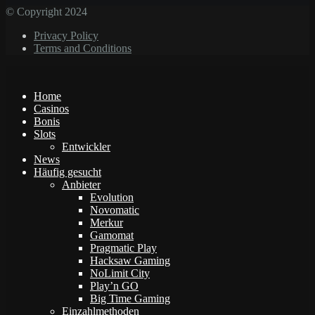
© Copyright 2024
Privacy Policy
Terms and Conditions
Home
Casinos
Bonis
Slots
Entwickler
News
Häufig gesucht
Anbieter
Evolution
Novomatic
Merkur
Gamomat
Pragmatic Play
Hacksaw Gaming
NoLimit City
Play’n GO
Big Time Gaming
Einzahlmethoden