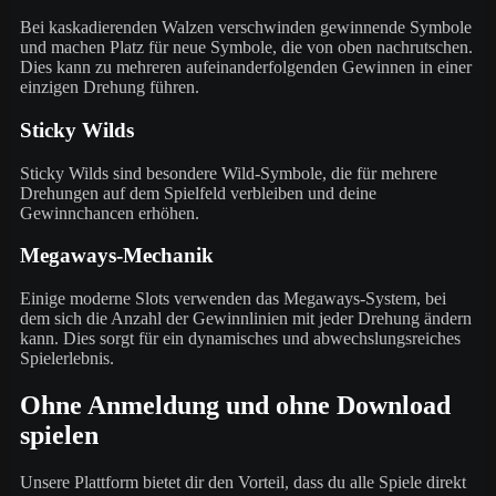
Bei kaskadierenden Walzen verschwinden gewinnende Symbole
und machen Platz für neue Symbole, die von oben nachrutschen.
Dies kann zu mehreren aufeinanderfolgenden Gewinnen in einer
einzigen Drehung führen.
Sticky Wilds
Sticky Wilds sind besondere Wild-Symbole, die für mehrere
Drehungen auf dem Spielfeld verbleiben und deine
Gewinnchancen erhöhen.
Megaways-Mechanik
Einige moderne Slots verwenden das Megaways-System, bei
dem sich die Anzahl der Gewinnlinien mit jeder Drehung ändern
kann. Dies sorgt für ein dynamisches und abwechslungsreiches
Spielerlebnis.
Ohne Anmeldung und ohne Download
spielen
Unsere Plattform bietet dir den Vorteil, dass du alle Spiele direkt