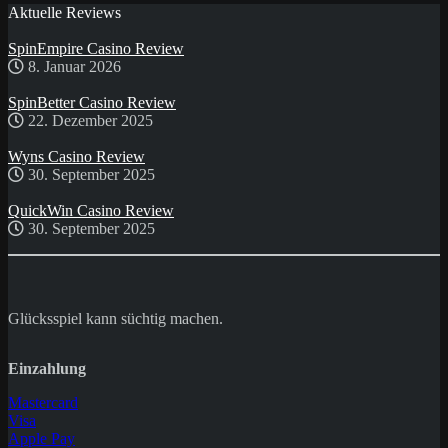
Aktuelle Reviews
SpinEmpire Casino Review
8. Januar 2026
SpinBetter Casino Review
22. Dezember 2025
Wyns Casino Review
30. September 2025
QuickWin Casino Review
30. September 2025
Glücksspiel kann süchtig machen.
Einzahlung
Mastercard
Visa
Apple Pay