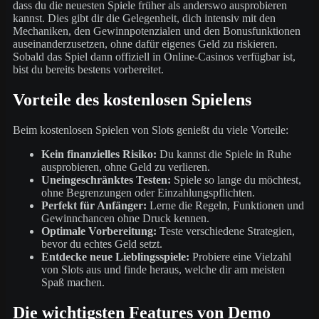
dass du die neuesten Spiele früher als anderswo ausprobieren
kannst. Dies gibt dir die Gelegenheit, dich intensiv mit den
Mechaniken, den Gewinnpotenzialen und den Bonusfunktionen
auseinanderzusetzen, ohne dafür eigenes Geld zu riskieren.
Sobald das Spiel dann offiziell in Online-Casinos verfügbar ist,
bist du bereits bestens vorbereitet.
Vorteile des kostenlosen Spielens
Beim kostenlosen Spielen von Slots genießt du viele Vorteile:
Kein finanzielles Risiko:
Du kannst die Spiele in Ruhe
ausprobieren, ohne Geld zu verlieren.
Uneingeschränktes Testen:
Spiele so lange du möchtest,
ohne Begrenzungen oder Einzahlungspflichten.
Perfekt für Anfänger:
Lerne die Regeln, Funktionen und
Gewinnchancen ohne Druck kennen.
Optimale Vorbereitung:
Teste verschiedene Strategien,
bevor du echtes Geld setzt.
Entdecke neue Lieblingsspiele:
Probiere eine Vielzahl
von Slots aus und finde heraus, welche dir am meisten
Spaß machen.
Die wichtigsten Features von Demo