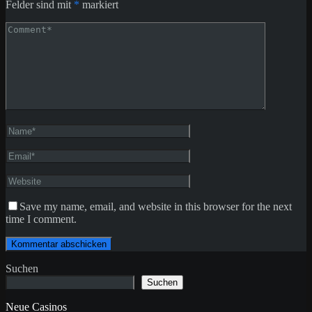
Felder sind mit
*
markiert
Save my name, email, and website in this browser for the next
time I comment.
Suchen
Suchen
Neue Casinos