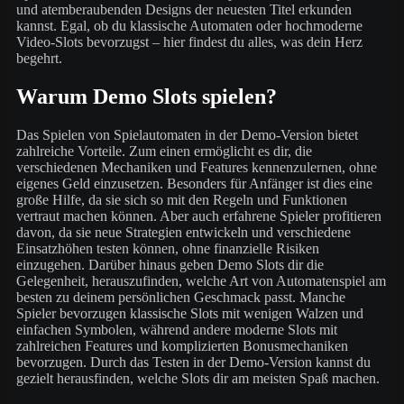
und atemberaubenden Designs der neuesten Titel erkunden
kannst. Egal, ob du klassische Automaten oder hochmoderne
Video-Slots bevorzugst – hier findest du alles, was dein Herz
begehrt.
Warum Demo Slots spielen?
Das Spielen von Spielautomaten in der Demo-Version bietet
zahlreiche Vorteile. Zum einen ermöglicht es dir, die
verschiedenen Mechaniken und Features kennenzulernen, ohne
eigenes Geld einzusetzen. Besonders für Anfänger ist dies eine
große Hilfe, da sie sich so mit den Regeln und Funktionen
vertraut machen können. Aber auch erfahrene Spieler profitieren
davon, da sie neue Strategien entwickeln und verschiedene
Einsatzhöhen testen können, ohne finanzielle Risiken
einzugehen. Darüber hinaus geben Demo Slots dir die
Gelegenheit, herauszufinden, welche Art von Automatenspiel am
besten zu deinem persönlichen Geschmack passt. Manche
Spieler bevorzugen klassische Slots mit wenigen Walzen und
einfachen Symbolen, während andere moderne Slots mit
zahlreichen Features und komplizierten Bonusmechaniken
bevorzugen. Durch das Testen in der Demo-Version kannst du
gezielt herausfinden, welche Slots dir am meisten Spaß machen.