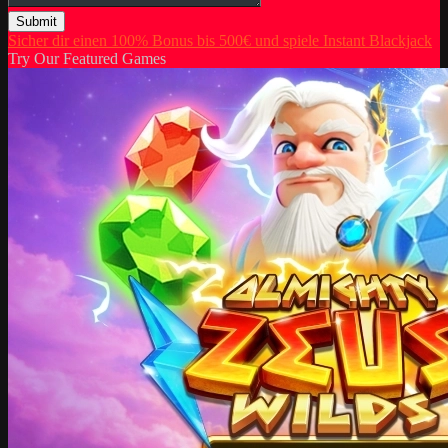
Submit
Sicher dir einen 100% Bonus bis 500€ und spiele Instant Blackjack
Try Our Featured Games