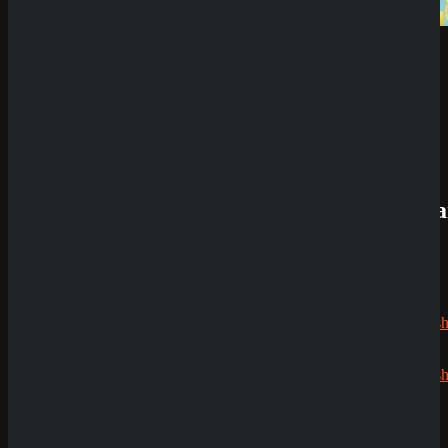
Review
QuickWin
Casino
Review
Betista
Casino
Review
Neueste
Kommenta
Alex
zu
Dazard
rami
zu
CryptoRus
Jens
zu
CryptoRush
200% bis
zu 2.500€
Echtgeldmodus
Silizi
zu