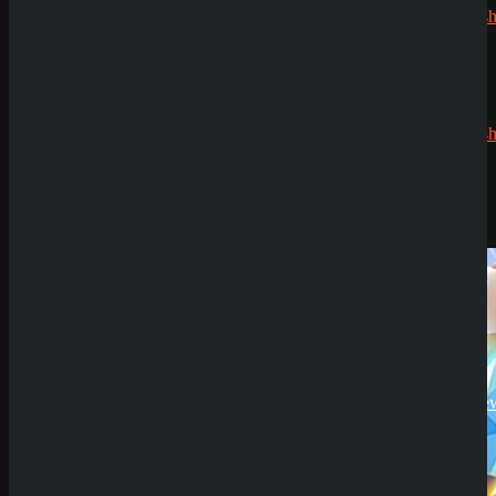
Demoversion
CryptoRush
200% bis
Having issues with
Ladderz
?
zu 2.500€
Robert99
zu
CryptoRush
200% bis
zu 2.500€
Submit
Sicher dir einen 100% Bonus bis 500€ und spiele
Ladderz
Try Our Featured Games
News
SpinEmpire Casino
Review
8. Januar 2026
SpinBetter Casino
Review
22. Dezember
2025
Wyns Casino Revie
30. September
2025
QuickWin Casino
Review