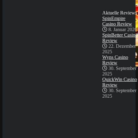
30. September
2025
Aktuelle Reviews
SpinEmpire
Casino Review
8. Januar 2026
SpinBetter Casino
Review
22. Dezember
2025
Wyns Casino
Review
30. September
Demo Spiel
2025
QuickWin Casino
Review
30. September
2025