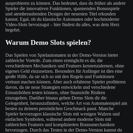
ausprobieren zu können. Das bedeutet, dass du früher als andere
Spieler die innovativen Funktionen, spannenden Bonusspiele
und atemberaubenden Designs der neuesten Titel erkunden
kannst. Egal, ob du klassische Automaten oder hochmoderne
Video-Slots bevorzugst – hier findest du alles, was dein Herz
begehrt.
Warum Demo Slots spielen?
Das Spielen von Spielautomaten in der Demo-Version bietet
zahlreiche Vorteile. Zum einen ermöglicht es dir, die
verschiedenen Mechaniken und Features kennenzulernen, ohne
eigenes Geld einzusetzen. Besonders für Anfänger ist dies eine
große Hilfe, da sie sich so mit den Regeln und Funktionen
vertraut machen können. Aber auch erfahrene Spieler profitieren
davon, da sie neue Strategien entwickeln und verschiedene
Einsatzhöhen testen können, ohne finanzielle Risiken
einzugehen. Darüber hinaus geben Demo Slots dir die
Gelegenheit, herauszufinden, welche Art von Automatenspiel am
besten zu deinem persönlichen Geschmack passt. Manche
Spieler bevorzugen klassische Slots mit wenigen Walzen und
einfachen Symbolen, während andere moderne Slots mit
zahlreichen Features und komplizierten Bonusmechaniken
bevorzugen. Durch das Testen in der Demo-Version kannst du