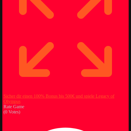
Sicher dir einen 100% Bonus bis 500€ und spiele Legacy of
Olympus
Rate Game
(
0
Votes)