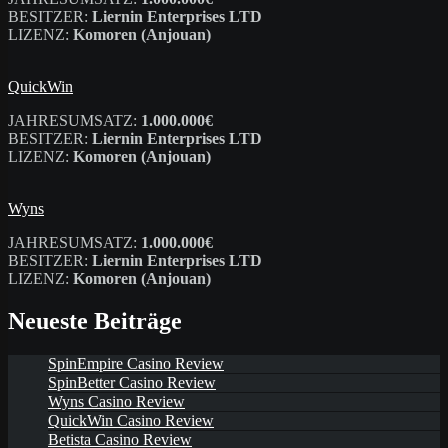
BESITZER:
Liernin Enterprises LTD
LIZENZ:
Komoren (Anjouan)
QuickWin
JAHRESUMSATZ:
1.000.000€
BESITZER:
Liernin Enterprises LTD
LIZENZ:
Komoren (Anjouan)
Wyns
JAHRESUMSATZ:
1.000.000€
BESITZER:
Liernin Enterprises LTD
LIZENZ:
Komoren (Anjouan)
Neueste Beiträge
SpinEmpire Casino Review
SpinBetter Casino Review
Wyns Casino Review
QuickWin Casino Review
Betista Casino Review