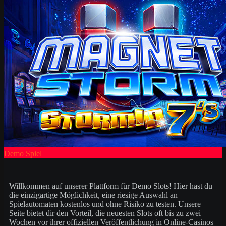
Demo Spiel
Willkommen auf unserer Plattform für Demo Slots! Hier hast du
die einzigartige Möglichkeit, eine riesige Auswahl an
Spielautomaten kostenlos und ohne Risiko zu testen. Unsere
Seite bietet dir den Vorteil, die neuesten Slots oft bis zu zwei
Wochen vor ihrer offiziellen Veröffentlichung in Online-Casinos