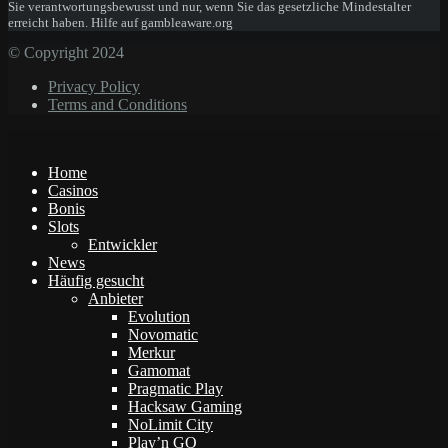
Sie verantwortungsbewusst und nur, wenn Sie das gesetzliche Mindestalter
erreicht haben. Hilfe auf gambleaware.org
© Copyright 2024
Privacy Policy
Terms and Conditions
Home
Casinos
Bonis
Slots
Entwickler
News
Häufig gesucht
Anbieter
Evolution
Novomatic
Merkur
Gamomat
Pragmatic Play
Hacksaw Gaming
NoLimit City
Play’n GO