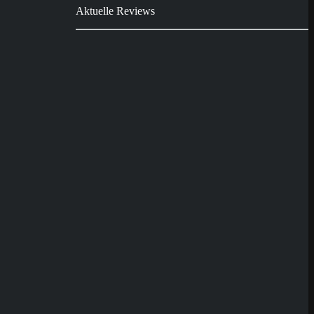
Aktuelle Reviews