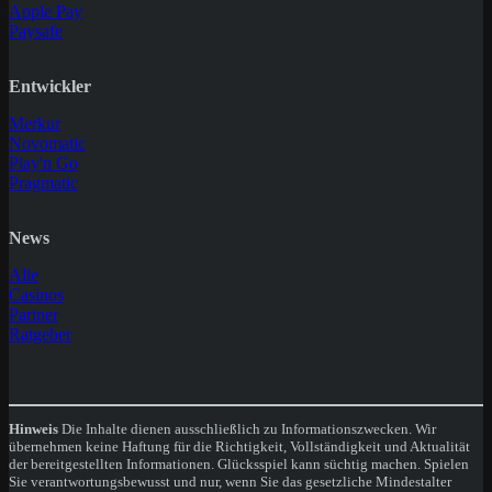
Apple Pay
Paysafe
Entwickler
Merkur
Novomatic
Play'n Go
Pragmatic
News
Alle
Casinos
Partner
Ratgeber
Hinweis
Die Inhalte dienen ausschließlich zu Informationszwecken. Wir
übernehmen keine Haftung für die Richtigkeit, Vollständigkeit und Aktualität
der bereitgestellten Informationen. Glücksspiel kann süchtig machen. Spielen
Sie verantwortungsbewusst und nur, wenn Sie das gesetzliche Mindestalter