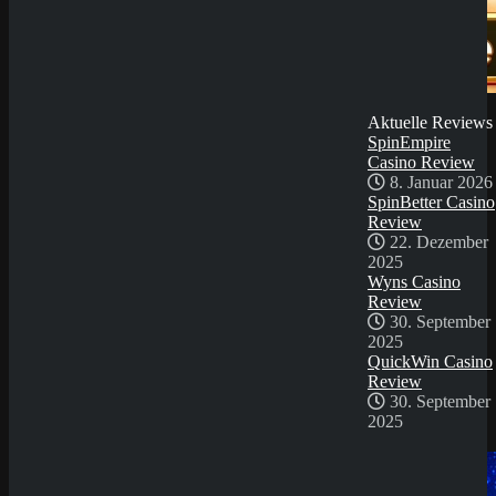
30. September
2025
QuickWin Casino
Review
30. September
2025
Demo Spiel
Aktuelle Reviews
SpinEmpire
Casino Review
8. Januar 2026
SpinBetter Casino
Review
22. Dezember
2025
Wyns Casino
Review
30. September
2025
QuickWin Casino
Review
30. September
2025
Demo Spiel