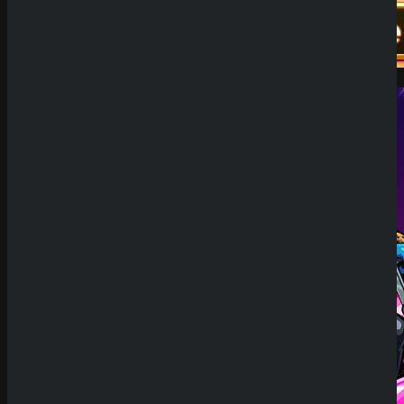
Demo Spiel