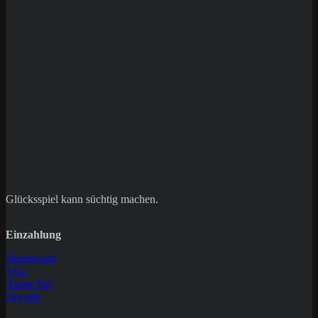
Save my name, email, and website in this
browser for the next time I comment.
Glücksspiel kann süchtig machen.
Einzahlung
Mastercard
Visa
Apple Pay
Paysafe