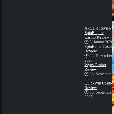
30. September
2025
QuickWin Casino
Review
Demo Spiel
30. September
2025
Aktuelle Reviews
SpinEmpire
Casino Review
8. Januar 2026
SpinBetter Casino
Review
22. Dezember
2025
Wyns Casino
Review
30. September
2025
QuickWin Casino
Review
30. September
2025