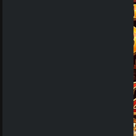
Jens
zu
CryptoRush
200% bis
zu 2.500€
Silizi
zu
CryptoRush
200% bis
zu 2.500€
Robert99
zu
CryptoRush
200% bis
zu 2.500€
News
SpinEmpire Casino
Review
8. Januar 2026
SpinBetter Casino
Review
22. Dezember
2025
Wyns Casino Revie