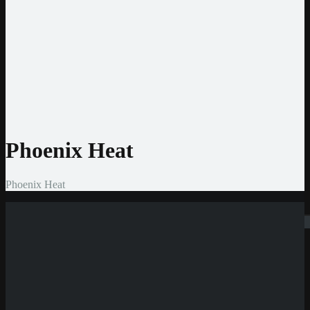
Jeton
CashtoCode
MiFinity
MuchBetter
Auszahlmethoden
Bank Überweisung
MasterCard
Visa
Skrill
Bitcoin
Phoenix Heat
Phoenix Heat
Suchen
Neue Casinos