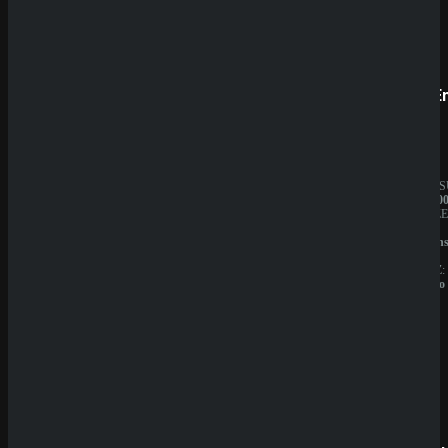
Prestige
SpinE
BESITZER:
JAHRES
Aurevia
10.000.0
IT
BESITZE
Group
GBL
LIZENZ:
Solution
Curacao
N.V.
LIZENZ:
Curacao