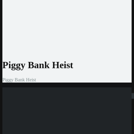
Jeton
CashtoCode
MiFinity
MuchBetter
Auszahlmethoden
Bank Überweisung
MasterCard
Visa
Skrill
Bitcoin
Piggy Bank Heist
Piggy Bank Heist
Suchen
Neue Casinos