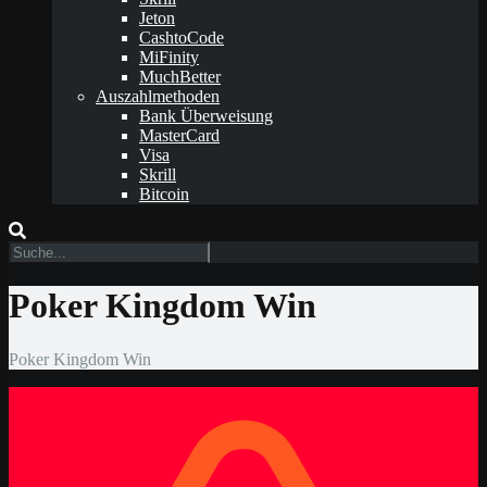
Jeton
CashtoCode
MiFinity
MuchBetter
Auszahlmethoden
Bank Überweisung
MasterCard
Visa
Skrill
Bitcoin
Poker Kingdom Win
Poker Kingdom Win