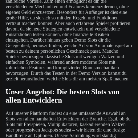
zahlreiche Vorteile. Zum einen ermöglicht es dir, die
verschiedenen Mechaniken und Features kennenzulernen, ohne
eigenes Geld einzusetzen. Besonders für Anfänger ist dies eine
große Hilfe, da sie sich so mit den Regeln und Funktionen
vertraut machen können. Aber auch erfahrene Spieler profitieren
davon, da sie neue Strategien entwickeln und verschiedene
Einsatzhöhen testen können, ohne finanzielle Risiken
einzugehen. Darüber hinaus geben Demo Slots dir die
Gelegenheit, herauszufinden, welche Art von Automatenspiel am
besten zu deinem persönlichen Geschmack passt. Manche
Spieler bevorzugen klassische Slots mit wenigen Walzen und
einfachen Symbolen, während andere moderne Slots mit
zahlreichen Features und komplizierten Bonusmechaniken
bevorzugen. Durch das Testen in der Demo-Version kannst du
gezielt herausfinden, welche Slots dir am meisten Spaß machen.
Unser Angebot: Die besten Slots von
allen Entwicklern
Auf unserer Plattform findest du eine umfassende Auswahl an
Slots von allen namhaften Entwicklern der Branche. Egal, ob du
Slots mit Freispielen, Multiplikatoren, kaskadierenden Walzen
oder progressiven Jackpots suchst – wir bieten dir eine riesige
Bandbreite an Optionen. Unsere Sammlung wird ständig