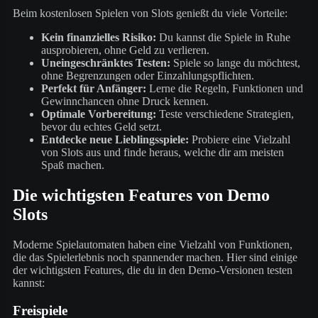
Beim kostenlosen Spielen von Slots genießt du viele Vorteile:
Kein finanzielles Risiko:
Du kannst die Spiele in Ruhe
ausprobieren, ohne Geld zu verlieren.
Uneingeschränktes Testen:
Spiele so lange du möchtest,
ohne Begrenzungen oder Einzahlungspflichten.
Perfekt für Anfänger:
Lerne die Regeln, Funktionen und
Gewinnchancen ohne Druck kennen.
Optimale Vorbereitung:
Teste verschiedene Strategien,
bevor du echtes Geld setzt.
Entdecke neue Lieblingsspiele:
Probiere eine Vielzahl
von Slots aus und finde heraus, welche dir am meisten
Spaß machen.
Die wichtigsten Features von Demo
Slots
Moderne Spielautomaten haben eine Vielzahl von Funktionen,
die das Spielerlebnis noch spannender machen. Hier sind einige
der wichtigsten Features, die du in den Demo-Versionen testen
kannst:
Freispiele