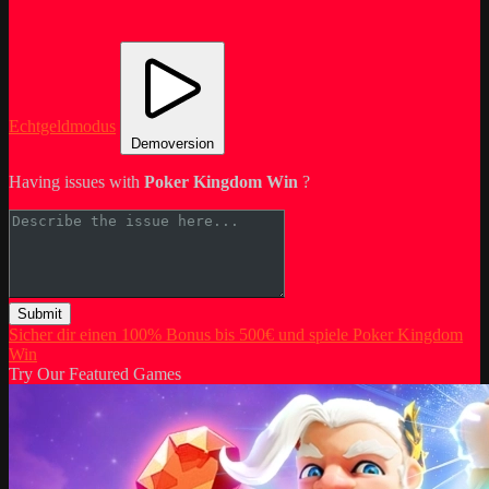
Echtgeldmodus
Demoversion
Having issues with
Poker Kingdom Win
?
Submit
Sicher dir einen 100% Bonus bis 500€ und spiele Poker Kingdom
Win
Try Our Featured Games