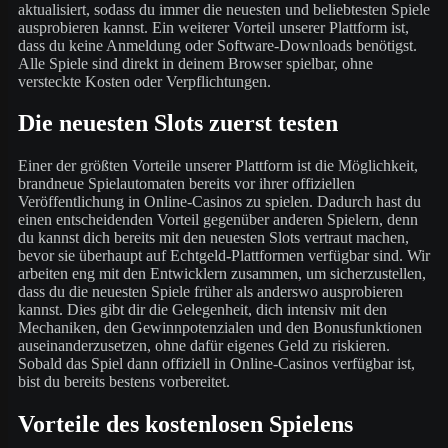
aktualisiert, sodass du immer die neuesten und beliebtesten Spiele
ausprobieren kannst. Ein weiterer Vorteil unserer Plattform ist,
dass du keine Anmeldung oder Software-Downloads benötigst.
Alle Spiele sind direkt in deinem Browser spielbar, ohne
versteckte Kosten oder Verpflichtungen.
Die neuesten Slots zuerst testen
Einer der größten Vorteile unserer Plattform ist die Möglichkeit,
brandneue Spielautomaten bereits vor ihrer offiziellen
Veröffentlichung in Online-Casinos zu spielen. Dadurch hast du
einen entscheidenden Vorteil gegenüber anderen Spielern, denn
du kannst dich bereits mit den neuesten Slots vertraut machen,
bevor sie überhaupt auf Echtgeld-Plattformen verfügbar sind. Wir
arbeiten eng mit den Entwicklern zusammen, um sicherzustellen,
dass du die neuesten Spiele früher als anderswo ausprobieren
kannst. Dies gibt dir die Gelegenheit, dich intensiv mit den
Mechaniken, den Gewinnpotenzialen und den Bonusfunktionen
auseinanderzusetzen, ohne dafür eigenes Geld zu riskieren.
Sobald das Spiel dann offiziell in Online-Casinos verfügbar ist,
bist du bereits bestens vorbereitet.
Vorteile des kostenlosen Spielens