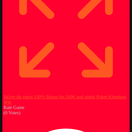
Sicher dir einen 100% Bonus bis 500€ und spiele Poker Kingdom
Win
Rate Game
(
0
Votes)