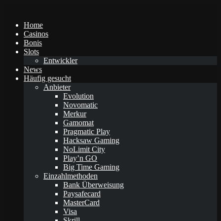
Home
Casinos
Bonis
Slots
Entwickler
News
Häufig gesucht
Anbieter
Evolution
Novomatic
Merkur
Gamomat
Pragmatic Play
Hacksaw Gaming
NoLimit City
Play’n GO
Big Time Gaming
Einzahlmethoden
Bank Überweisung
Paysafecard
MasterCard
Visa
Skrill