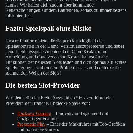
kannst. Wir halten dich zudem über kommende
Neuerscheinungen auf dem Laufenden, sodass du immer bestens
informiert bist.
Fazit: Spielspaß ohne Risiko
Unsere Plattform bietet dir die perfekte Möglichkeit,
Spielautomaten in der Demo-Version auszuprobieren und dabei
neue Lieblingsspiele zu entdecken. Ohne Risiko, ohne
Anmeldung und ohne versteckte Kosten kannst du alle
Funktionen der neuesten Slots testen und dich optimal auf echtes
Spielvergnügen vorbereiten. Probiere es aus und entdecke die
spannenden Welten der Slots!
Die besten Slot-Provider
Wir bieten dir eine breite Auswahl an Slots von führenden
Providern der Branche. Entdecke Spiele von:
Hacksaw Gaming
– Innovativ und spannend mit
einzigartigen Features.
Pragmatic Play
– Einer der Marktführer mit Top-Grafiken
und hohen Gewinnen.