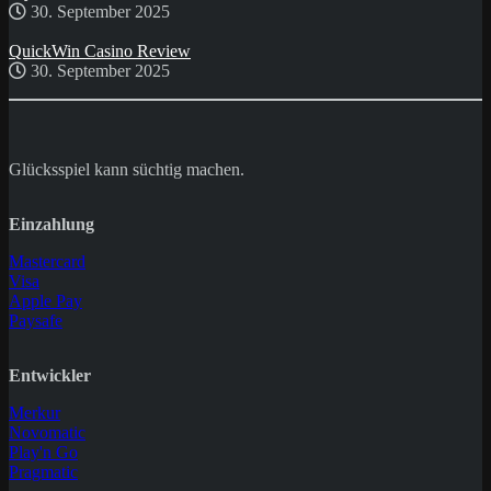
30. September 2025
QuickWin Casino Review
30. September 2025
Glücksspiel kann süchtig machen.
Einzahlung
Mastercard
Visa
Apple Pay
Paysafe
Entwickler
Merkur
Novomatic
Play'n Go
Pragmatic