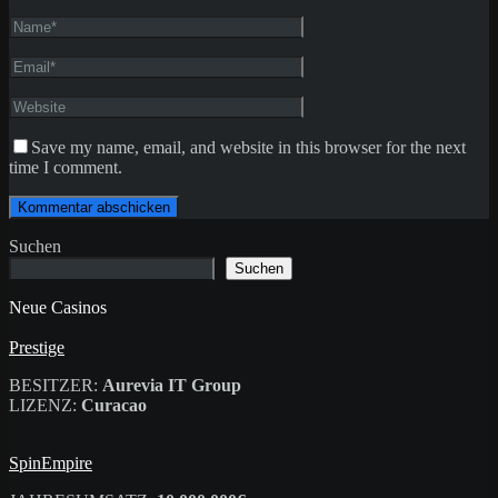
Save my name, email, and website in this browser for the next
time I comment.
Suchen
Suchen
Neue Casinos
Prestige
BESITZER:
Aurevia IT Group
LIZENZ:
Curacao
SpinEmpire