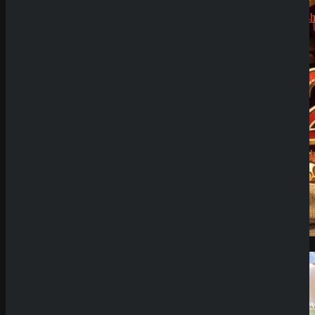
Jens
zu
CryptoRush
200% bis
zu 2.500€
Silizi
zu
CryptoRush
200% bis
zu 2.500€
Robert99
zu
CryptoRush
200% bis
zu 2.500€
News
SpinEmpire Casino
Review
8. Januar 2026
Demo Spiel
SpinBetter Casino
Review
22. Dezember
2025
Wyns Casino Revie