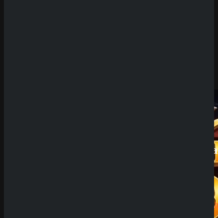
Review
SpinBetter
Casino
Review
Wyns
Casino
Submit
Review
Sicher dir einen 100% Bonus bis 500€ und spiele
QuickWin
Rage of Thor
Casino
Try Our Featured Games
Review
Betista
Casino
Review
Neueste
Kommenta
Alex
zu
Dazard
rami
zu
CryptoRus