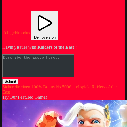
Echtgeldmodus
Demoversion
Having issues with
Raiders of the East
?
Submit
Sicher dir einen 100% Bonus bis 500€ und spiele Raiders of the
East
Try Our Featured Games