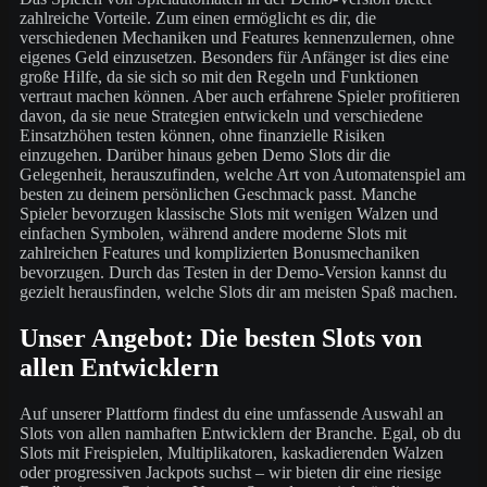
zahlreiche Vorteile. Zum einen ermöglicht es dir, die
verschiedenen Mechaniken und Features kennenzulernen, ohne
eigenes Geld einzusetzen. Besonders für Anfänger ist dies eine
große Hilfe, da sie sich so mit den Regeln und Funktionen
vertraut machen können. Aber auch erfahrene Spieler profitieren
davon, da sie neue Strategien entwickeln und verschiedene
Einsatzhöhen testen können, ohne finanzielle Risiken
einzugehen. Darüber hinaus geben Demo Slots dir die
Gelegenheit, herauszufinden, welche Art von Automatenspiel am
besten zu deinem persönlichen Geschmack passt. Manche
Spieler bevorzugen klassische Slots mit wenigen Walzen und
einfachen Symbolen, während andere moderne Slots mit
zahlreichen Features und komplizierten Bonusmechaniken
bevorzugen. Durch das Testen in der Demo-Version kannst du
gezielt herausfinden, welche Slots dir am meisten Spaß machen.
Unser Angebot: Die besten Slots von
allen Entwicklern
Auf unserer Plattform findest du eine umfassende Auswahl an
Slots von allen namhaften Entwicklern der Branche. Egal, ob du
Slots mit Freispielen, Multiplikatoren, kaskadierenden Walzen
oder progressiven Jackpots suchst – wir bieten dir eine riesige