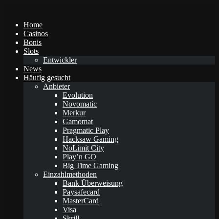
Home
Casinos
Bonis
Slots
Entwickler
News
Häufig gesucht
Anbieter
Evolution
Novomatic
Merkur
Gamomat
Pragmatic Play
Hacksaw Gaming
NoLimit City
Play’n GO
Big Time Gaming
Einzahlmethoden
Bank Überweisung
Paysafecard
MasterCard
Visa
Skrill