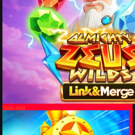
Demo Spiel