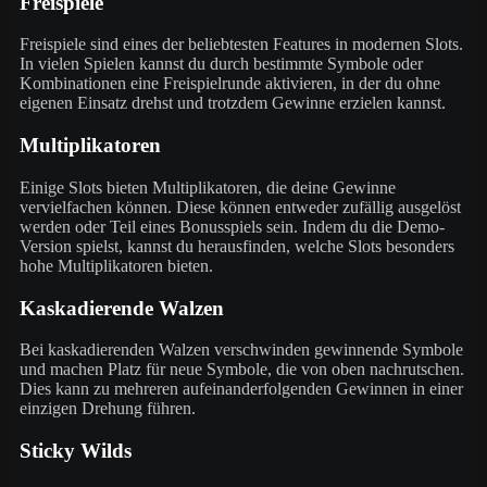
Freispiele
Freispiele sind eines der beliebtesten Features in modernen Slots.
In vielen Spielen kannst du durch bestimmte Symbole oder
Kombinationen eine Freispielrunde aktivieren, in der du ohne
eigenen Einsatz drehst und trotzdem Gewinne erzielen kannst.
Multiplikatoren
Einige Slots bieten Multiplikatoren, die deine Gewinne
vervielfachen können. Diese können entweder zufällig ausgelöst
werden oder Teil eines Bonusspiels sein. Indem du die Demo-
Version spielst, kannst du herausfinden, welche Slots besonders
hohe Multiplikatoren bieten.
Kaskadierende Walzen
Bei kaskadierenden Walzen verschwinden gewinnende Symbole
und machen Platz für neue Symbole, die von oben nachrutschen.
Dies kann zu mehreren aufeinanderfolgenden Gewinnen in einer
einzigen Drehung führen.
Sticky Wilds