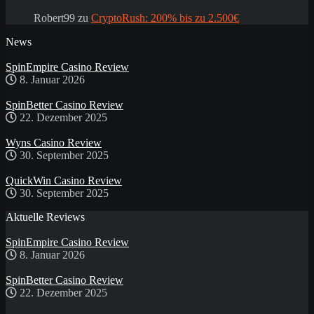
Robert99
zu
CryptoRush: 200% bis zu 2.500€
News
SpinEmpire Casino Review
8. Januar 2026
SpinBetter Casino Review
22. Dezember 2025
Wyns Casino Review
30. September 2025
QuickWin Casino Review
30. September 2025
Aktuelle Reviews
SpinEmpire Casino Review
8. Januar 2026
SpinBetter Casino Review
22. Dezember 2025