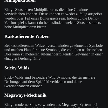
Multiplikatoren
Einige Slots bieten Multiplikatoren, die deine Gewinne
vervielfachen können. Diese können entweder zufällig ausgelöst
werden oder Teil eines Bonusspiels sein. Indem du die Demo-
Version spielst, kannst du herausfinden, welche Slots besonders
hohe Multiplikatoren bieten.
Kaskadierende Walzen
Bei kaskadierenden Walzen verschwinden gewinnende Symbole
und machen Platz für neue Symbole, die von oben nachrutschen.
Dies kann zu mehreren aufeinanderfolgenden Gewinnen in einer
einzigen Drehung führen.
Sticky Wilds
Sticky Wilds sind besondere Wild-Symbole, die für mehrere
Drehungen auf dem Spielfeld verbleiben und deine
Gewinnchancen erhöhen.
Megaways-Mechanik
Einige moderne Slots verwenden das Megaways-System, bei