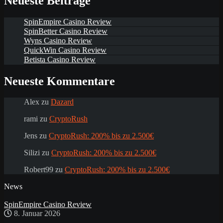
Neueste Beiträge
SpinEmpire Casino Review
SpinBetter Casino Review
Wyns Casino Review
QuickWin Casino Review
Betista Casino Review
Neueste Kommentare
Alex
zu
Dazard
rami
zu
CryptoRush
Jens
zu
CryptoRush: 200% bis zu 2.500€
Silizi
zu
CryptoRush: 200% bis zu 2.500€
Robert99
zu
CryptoRush: 200% bis zu 2.500€
News
SpinEmpire Casino Review
8. Januar 2026