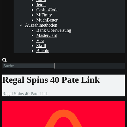
Jeton
CashtoCode
MiFinity
MuchBetter
Auszahlmethoden
Bank Überweisung
MasterCard
Visa
Skrill
Bitcoin
Regal Spins 40 Pate Link
Regal Spins 40 Pate Link