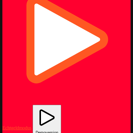
Echtgeldmodus
Demoversion