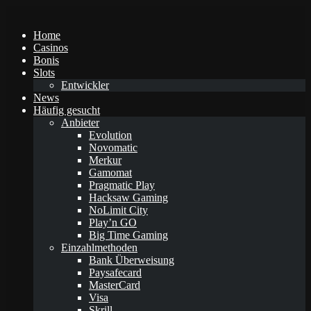
Home
Casinos
Bonis
Slots
Entwickler
News
Häufig gesucht
Anbieter
Evolution
Novomatic
Merkur
Gamomat
Pragmatic Play
Hacksaw Gaming
NoLimit City
Play’n GO
Big Time Gaming
Einzahlmethoden
Bank Überweisung
Paysafecard
MasterCard
Visa
Skrill