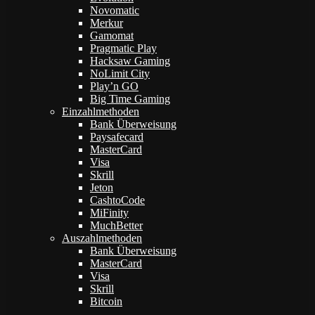
Novomatic
Merkur
Gamomat
Pragmatic Play
Hacksaw Gaming
NoLimit City
Play’n GO
Big Time Gaming
Einzahlmethoden
Bank Überweisung
Paysafecard
MasterCard
Visa
Skrill
Jeton
CashtoCode
MiFinity
MuchBetter
Auszahlmethoden
Bank Überweisung
MasterCard
Visa
Skrill
Bitcoin