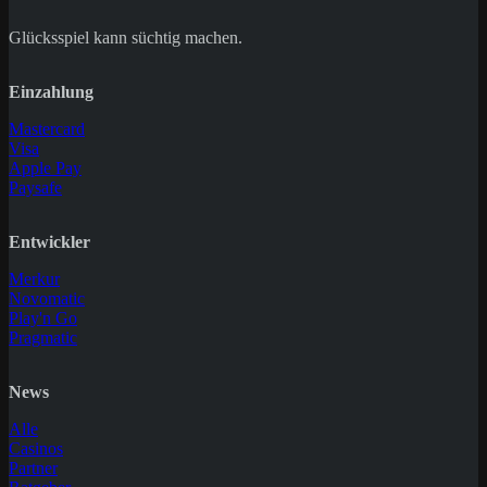
Glücksspiel kann süchtig machen.
Einzahlung
Mastercard
Visa
Apple Pay
Paysafe
Entwickler
Merkur
Novomatic
Play'n Go
Pragmatic
News
Alle
Casinos
Partner