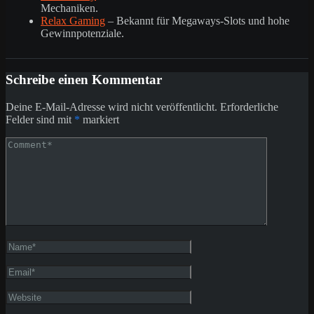
Mechaniken.
Relax Gaming
– Bekannt für Megaways-Slots und hohe
Gewinnpotenziale.
Schreibe einen Kommentar
Deine E-Mail-Adresse wird nicht veröffentlicht.
Erforderliche
Felder sind mit
*
markiert