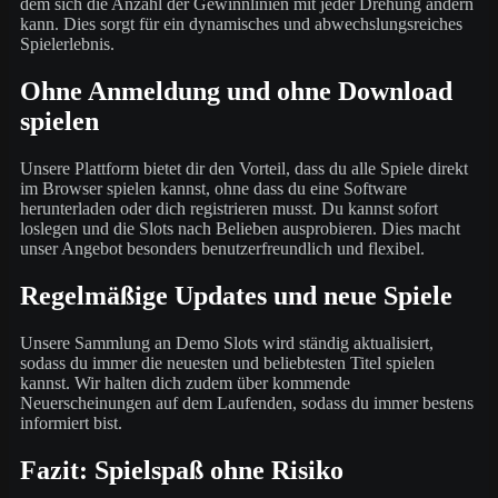
dem sich die Anzahl der Gewinnlinien mit jeder Drehung ändern
kann. Dies sorgt für ein dynamisches und abwechslungsreiches
Spielerlebnis.
Ohne Anmeldung und ohne Download
spielen
Unsere Plattform bietet dir den Vorteil, dass du alle Spiele direkt
im Browser spielen kannst, ohne dass du eine Software
herunterladen oder dich registrieren musst. Du kannst sofort
loslegen und die Slots nach Belieben ausprobieren. Dies macht
unser Angebot besonders benutzerfreundlich und flexibel.
Regelmäßige Updates und neue Spiele
Unsere Sammlung an Demo Slots wird ständig aktualisiert,
sodass du immer die neuesten und beliebtesten Titel spielen
kannst. Wir halten dich zudem über kommende
Neuerscheinungen auf dem Laufenden, sodass du immer bestens
informiert bist.
Fazit: Spielspaß ohne Risiko