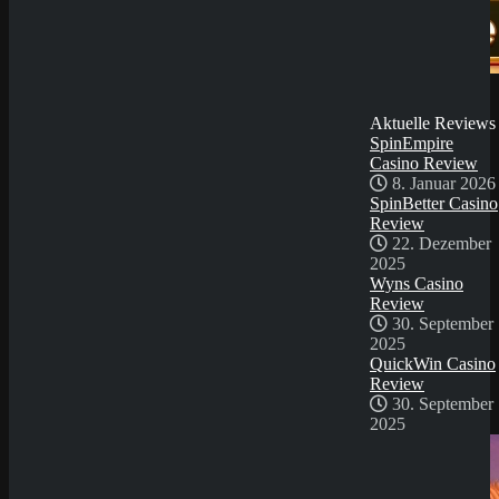
30. September
2025
QuickWin Casino
Review
30. September
Demo Spiel
2025
Aktuelle Reviews
SpinEmpire
Casino Review
8. Januar 2026
SpinBetter Casino
Review
22. Dezember
2025
Wyns Casino
Review
30. September
2025
QuickWin Casino
Review
30. September
2025
Demo Spiel