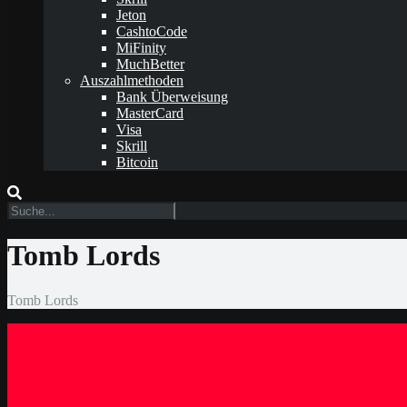
Jeton
CashtoCode
MiFinity
MuchBetter
Auszahlmethoden
Bank Überweisung
MasterCard
Visa
Skrill
Bitcoin
Tomb Lords
Tomb Lords