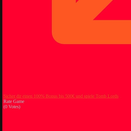
Sicher dir einen 100% Bonus bis 500€ und spiele Tomb Lords
Rate Game
(
0
Votes)