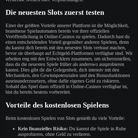
Die neuesten Slots zuerst testen
Einer der größten Vorteile unserer Plattform ist die Möglichkeit,
brandneue Spielautomaten bereits vor ihrer offiziellen
Veröffentlichung in Online-Casinos zu spielen. Dadurch hast du
einen entscheidenden Vorteil gegenüber anderen Spielern, denn
du kannst dich bereits mit den neuesten Slots vertraut machen,
bevor sie überhaupt auf Echtgeld-Plattformen verfügbar sind. Wir
arbeiten eng mit den Entwicklern zusammen, um sicherzustellen,
dass du die neuesten Spiele früher als anderswo ausprobieren
kannst. Dies gibt dir die Gelegenheit, dich intensiv mit den
Mechaniken, den Gewinnpotenzialen und den Bonusfunktionen
auseinanderzusetzen, ohne dafür eigenes Geld zu riskieren.
Sobald das Spiel dann offiziell in Online-Casinos verfügbar ist,
bist du bereits bestens vorbereitet.
Vorteile des kostenlosen Spielens
Beim kostenlosen Spielen von Slots genießt du viele Vorteile:
Kein finanzielles Risiko:
Du kannst die Spiele in Ruhe
ausprobieren, ohne Geld zu verlieren.