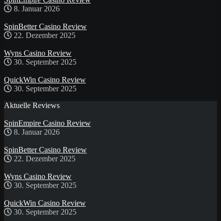
8. Januar 2026
SpinBetter Casino Review
22. Dezember 2025
Wyns Casino Review
30. September 2025
QuickWin Casino Review
30. September 2025
Aktuelle Reviews
SpinEmpire Casino Review
8. Januar 2026
SpinBetter Casino Review
22. Dezember 2025
Wyns Casino Review
30. September 2025
QuickWin Casino Review
30. September 2025