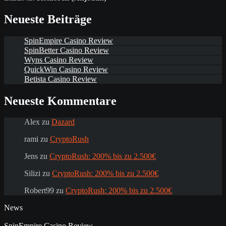
Neueste Beiträge
SpinEmpire Casino Review
SpinBetter Casino Review
Wyns Casino Review
QuickWin Casino Review
Betista Casino Review
Neueste Kommentare
Alex
zu
Dazard
rami
zu
CryptoRush
Jens
zu
CryptoRush: 200% bis zu 2.500€
Silizi
zu
CryptoRush: 200% bis zu 2.500€
Robert99
zu
CryptoRush: 200% bis zu 2.500€
News
SpinEmpire Casino Review