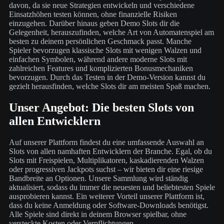
davon, da sie neue Strategien entwickeln und verschiedene
Einsatzhöhen testen können, ohne finanzielle Risiken
einzugehen. Darüber hinaus geben Demo Slots dir die
Gelegenheit, herauszufinden, welche Art von Automatenspiel am
besten zu deinem persönlichen Geschmack passt. Manche
Spieler bevorzugen klassische Slots mit wenigen Walzen und
einfachen Symbolen, während andere moderne Slots mit
zahlreichen Features und komplizierten Bonusmechaniken
bevorzugen. Durch das Testen in der Demo-Version kannst du
gezielt herausfinden, welche Slots dir am meisten Spaß machen.
Unser Angebot: Die besten Slots von
allen Entwicklern
Auf unserer Plattform findest du eine umfassende Auswahl an
Slots von allen namhaften Entwicklern der Branche. Egal, ob du
Slots mit Freispielen, Multiplikatoren, kaskadierenden Walzen
oder progressiven Jackpots suchst – wir bieten dir eine riesige
Bandbreite an Optionen. Unsere Sammlung wird ständig
aktualisiert, sodass du immer die neuesten und beliebtesten Spiele
ausprobieren kannst. Ein weiterer Vorteil unserer Plattform ist,
dass du keine Anmeldung oder Software-Downloads benötigst.
Alle Spiele sind direkt in deinem Browser spielbar, ohne
versteckte Kosten oder Verpflichtungen.