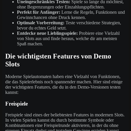
Uneingeschränktes Testen:
Spiele so lange du möchtest,
ohne Begrenzungen oder Einzahlungspflichten.
Perfekt für Anfänger:
Lerne die Regeln, Funktionen und
Gewinnchancen ohne Druck kennen.
Optimale Vorbereitung:
Teste verschiedene Strategien,
bevor du echtes Geld setzt.
Entdecke neue Lieblingsspiele:
Probiere eine Vielzahl
von Slots aus und finde heraus, welche dir am meisten
Spaß machen.
Die wichtigsten Features von Demo
Slots
Moderne Spielautomaten haben eine Vielzahl von Funktionen,
die das Spielerlebnis noch spannender machen. Hier sind einige
der wichtigsten Features, die du in den Demo-Versionen testen
kannst:
Freispiele
Freispiele sind eines der beliebtesten Features in modernen Slots.
In vielen Spielen kannst du durch bestimmte Symbole oder
Kombinationen eine Freispielrunde aktivieren, in der du ohne
eigenen Einsatz drehst und trotzdem Gewinne erzielen kannst.