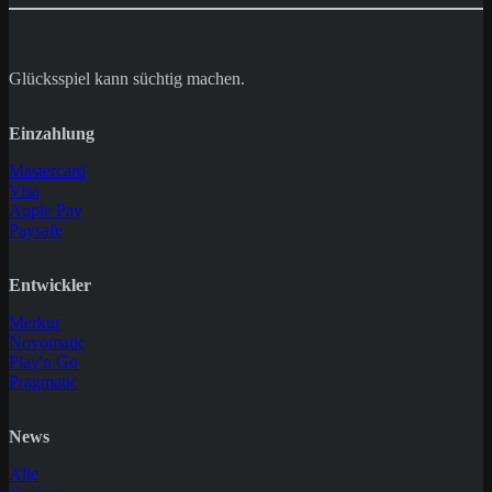
Glücksspiel kann süchtig machen.
Einzahlung
Mastercard
Visa
Apple Pay
Paysafe
Entwickler
Merkur
Novomatic
Play'n Go
Pragmatic
News
Alle